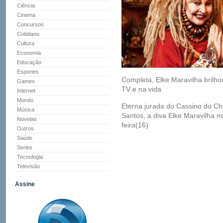
Ciência
Cinema
Concursos
Cotidiano
Cultura
Economia
Educação
Esportes
Completa, Elke Maravilha brilh
Games
TV e na vida
Internet
Mundo
Eterna jurada do Cassino do Ch
Música
Santos, a diva Elke Maravilha 
Novelas
feira(16)
Outros
Saúde
Series
Tecnologia
Televisão
Assine