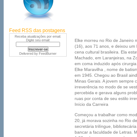
Feed RSS das postagens
Receba atualizações por email.
Elke morreu no Rio de Janeiro n
Digite seu email:
(16), aos 71 anos, e deixou um 
cena cultural brasileira. Ela es
Delivered by
FeedBurner
Machado, em Laranjeiras, na Zo
em coma induzido após cirurgia
Elke Maravilha , nome de batis
em 1945. Chegou ao Brasil aind
Minas Gerais. A jovem sempre 
irreverência no modo de se vesti
percebida e gerava alguns prob
ruas por conta de seu estilo irre
Início da Carreira
Começou a trabalhar como mod
20, já morava sozinha no Rio d
secretária trilíngue, bibliotecá
bancar a faculdade de Letras. M