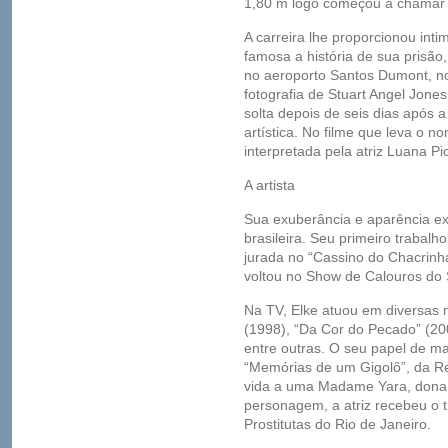
1,80 m logo começou a chamar 
A carreira lhe proporcionou inti
famosa a história de sua prisão
no aeroporto Santos Dumont, no
fotografia de Stuart Angel Jones
solta depois de seis dias após 
artística. No filme que leva o no
interpretada pela atriz Luana Pi
A artista
Sua exuberância e aparência ex
brasileira. Seu primeiro traba
jurada no “Cassino do Chacrinh
voltou no Show de Calouros do S
Na TV, Elke atuou em diversas m
(1998), “Da Cor do Pecado” (20
entre outras. O seu papel de ma
“Memórias de um Gigolô”, da Re
vida a uma Madame Yara, dona 
personagem, a atriz recebeu o 
Prostitutas do Rio de Janeiro.