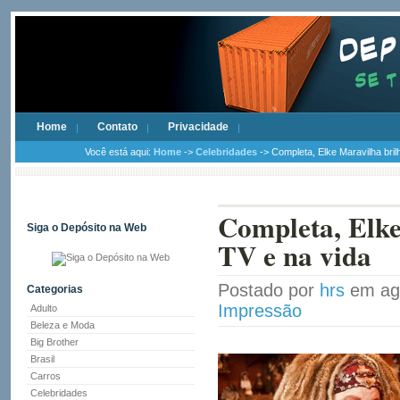
Home
Contato
Privacidade
Você está aqui:
Home
->
Celebridades
-> Completa, Elke Maravilha bril
Completa, Elke
Siga o Depósito na Web
TV e na vida
Postado por
hrs
em ag
Categorias
Impressão
Adulto
Beleza e Moda
Big Brother
Brasil
Carros
Celebridades