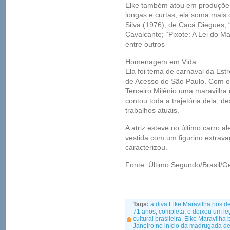
Elke também atou em produções 
longas e curtas, ela soma mais 
Silva (1976), de Cacá Diegues; 
Cavalcante; “Pixote: A Lei do M
entre outros
Homenagem em Vida
Ela foi tema de carnaval da Estr
de Acesso de São Paulo. Com o
Terceiro Milênio uma maravilha 
contou toda a trajetória dela, d
trabalhos atuais.
A atriz esteve no último carro a
vestida com um figurino extrav
caracterizou.
Fonte: Último Segundo/Brasil/G
Tags:
a diva Elke Maravilha nos d
71 anos
,
completa
,
e deixou um le
cultural brasileira
,
Elke Maravilha 
Janeiro no início da madrugada des