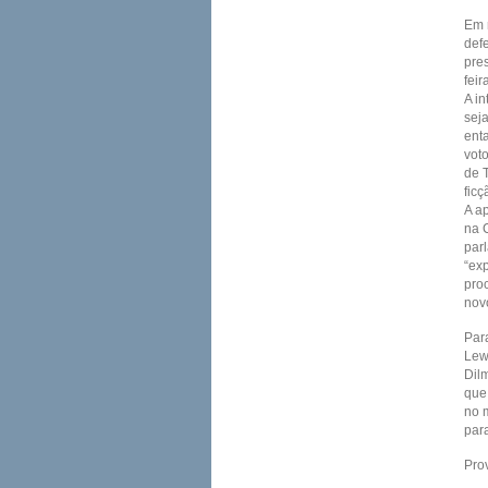
Em n
def
pres
feir
A i
sej
enta
vot
de 
ficç
A a
na 
par
“ex
proc
nov
Par
Lew
Dil
que 
no 
para
Pro