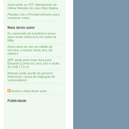
Janot pede ao STF afastamento de
Gilmar Mendes do caso Eike Batista
Planalto cria o Previdenciômetro para
monitorar votos
Mais deste autor
Ex-namorado de brasileira é preso
após tentar enforcá-la em motel na
Itália
Enem deve ter até um milhão de
inscritos a menos neste ano, diz
ministro
MPF pede pena mais dura para
Eduardo Cunha na Lava Jato e multa
de US$ 77,5 mi
Manaus pede auxílio do governo
federal por causa de imigração de
venezuelanos
Assine o feed deste autor
Publicidade