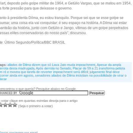
lart, deposto pelo golpe militar de 1964, e Getúlio Vargas, que se matou em 1954,
s forte pressão para que deixasse o governo.
anto à presidenta Dilma, eu estou tranquilo. Porque sei que se esse golpe se
umar, uma coisa ela vai conquistar: é seu espaço na história. A Dilma vai estar
panteão da história, junto com Getúlio e Jango, vítimas de um golpe perpetrados
 essas elites conservadoras do nosso país”, discursou.
te: Último Segundo/Política/BBC BRASIL
ags:
aliados de Dilma dizem que só Lava Jato muda impeachment
,
Apesar da ampla
errota desta madrugada
,
Após derrota no Senado
,
Placar de 59 a 21 transforma petista
m ré e mostra que tarefa de reverter impeachment será difícil; julgamento final deve
correr ainda em agosto
,
senadores aliados de Dilma insistiam na possibilidade de virar o
lacar
encontrou o que queria? Pesquise abaixo no Google.
 votar clique em quantas estrelas deseja para o artigo
(Seja o primeiro a votar)
Enviar postagem por email