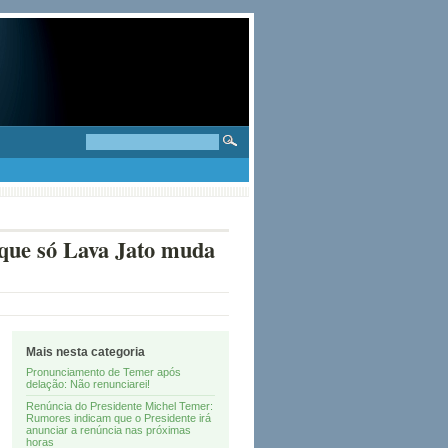
 que só Lava Jato muda
Mais nesta categoria
Pronunciamento de Temer após
delação: Não renunciarei!
Renúncia do Presidente Michel Temer:
Rumores indicam que o Presidente irá
anunciar a renúncia nas próximas
horas