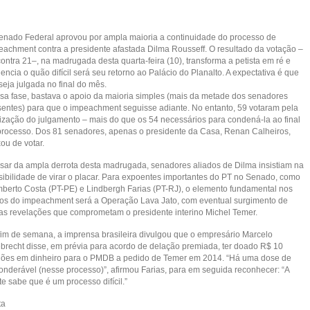
enado Federal aprovou por ampla maioria a continuidade do processo de
eachment contra a presidente afastada Dilma Rousseff. O resultado da votação –
ontra 21–, na madrugada desta quarta-feira (10), transforma a petista em ré e
encia o quão difícil será seu retorno ao Palácio do Planalto. A expectativa é que
seja julgada no final do mês.
sa fase, bastava o apoio da maioria simples (mais da metade dos senadores
sentes) para que o impeachment seguisse adiante. No entanto, 59 votaram pela
lização do julgamento – mais do que os 54 necessários para condená-la ao final
processo. Dos 81 senadores, apenas o presidente da Casa, Renan Calheiros,
ou de votar.
sar da ampla derrota desta madrugada, senadores aliados de Dilma insistiam na
sibilidade de virar o placar. Para expoentes importantes do PT no Senado, como
berto Costa (PT-PE) e Lindbergh Farias (PT-RJ), o elemento fundamental nos
os do impeachment será a Operação Lava Jato, com eventual surgimento de
as revelações que comprometam o presidente interino Michel Temer.
fim de semana, a imprensa brasileira divulgou que o empresário Marcelo
brecht disse, em prévia para acordo de delação premiada, ter doado R$ 10
hões em dinheiro para o PMDB a pedido de Temer em 2014. “Há uma dose de
onderável (nesse processo)”, afirmou Farias, para em seguida reconhecer: “A
e sabe que é um processo difícil.”
ta