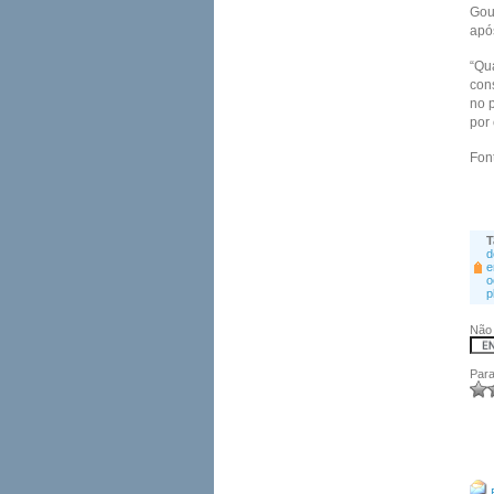
Gou
apó
“Qu
cons
no 
por
Fon
T
d
e
o
p
Não 
Para