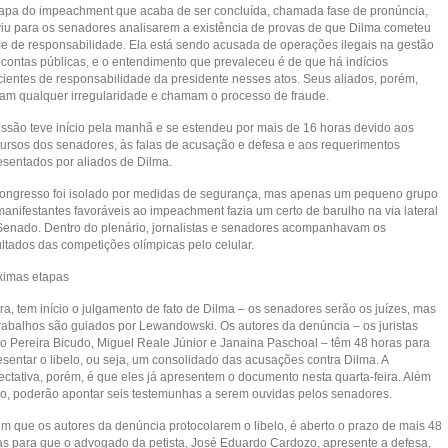
tapa do impeachment que acaba de ser concluída, chamada fase de pronúncia,
viu para os senadores analisarem a existência de provas de que Dilma cometeu
me de responsabilidade. Ela está sendo acusada de operações ilegais na gestão
 contas públicas, e o entendimento que prevaleceu é de que há indícios
icientes de responsabilidade da presidente nesses atos. Seus aliados, porém,
am qualquer irregularidade e chamam o processo de fraude.
essão teve início pela manhã e se estendeu por mais de 16 horas devido aos
cursos dos senadores, às falas de acusação e defesa e aos requerimentos
esentados por aliados de Dilma.
ongresso foi isolado por medidas de segurança, mas apenas um pequeno grupo
manifestantes favoráveis ao impeachment fazia um certo de barulho na via lateral
Senado. Dentro do plenário, jornalistas e senadores acompanhavam os
ultados das competições olímpicas pelo celular.
ximas etapas
ra, tem início o julgamento de fato de Dilma – os senadores serão os juízes, mas
trabalhos são guiados por Lewandowski. Os autores da denúncia – os juristas
io Pereira Bicudo, Miguel Reale Júnior e Janaina Paschoal – têm 48 horas para
esentar o libelo, ou seja, um consolidado das acusações contra Dilma. A
ectativa, porém, é que eles já apresentem o documento nesta quarta-feira. Além
so, poderão apontar seis testemunhas a serem ouvidas pelos senadores.
im que os autores da denúncia protocolarem o libelo, é aberto o prazo de mais 48
as para que o advogado da petista, José Eduardo Cardozo, apresente a defesa,