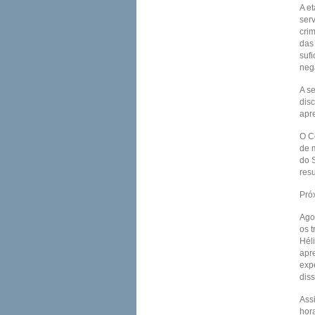
A e
ser
cri
das
suf
neg
A s
dis
apr
O C
de 
do 
res
Pró
Ago
os 
Hél
apr
exp
dis
Ass
hor