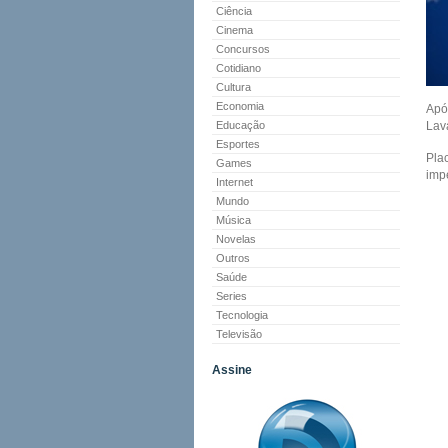
Ciência
Cinema
Concursos
Cotidiano
Cultura
Economia
Apó
Educação
Lav
Esportes
Plac
Games
imp
Internet
Mundo
Música
Novelas
Outros
Saúde
Series
Tecnologia
Televisão
Assine