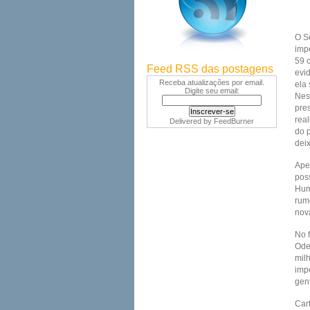
O S
imp
59 c
Feed RSS das postagens
evid
Receba atualizações por email.
ela 
Digite seu email:
Nes
pre
rea
Delivered by
FeedBurner
do 
deix
Ape
pos
Hum
rum
nov
No 
Ode
mil
imp
gent
Car