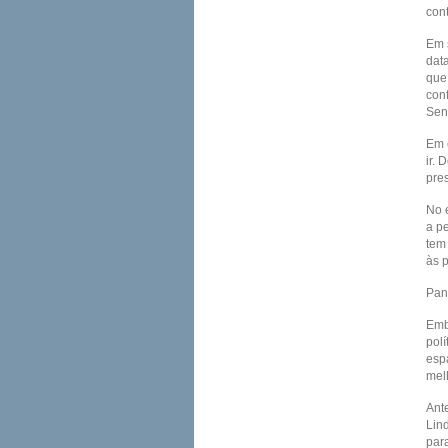
con
Em 
dat
que
con
Sen
Em e
ir.
pres
No e
a pe
tem 
às 
Pan
Emb
polí
esp
mel
Ante
Lin
par