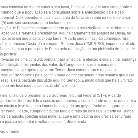
ova tentativa de mudar votos a seu favor, Dilma vai divulgar uma carta pública
endendo que a população seja consultada sobre a antecipação da eleição
idencial. O ex-presidente Luiz Inácio Lula da Silva se reuniu na noite de terça-
a (9) com sua sucessora para fechar o texto.
ntenção de Dilma é se comprometer em apoiar a realização de um plebiscito caso
a absolvida e retorne à presidência. Alguns parlamentares aliados de Dilma, no
nto, avaliam que a carta chega tarde. “A carta ajuda, mas não conseguiu virar
os”, reconheceu Costa. Já o senador Romero Jucá (PMDB-RO), importante aliado
Temer, chamou a proposta de Dilma pela realização de um plebiscito de “peça de
ão política”.
provação de uma consulta popular para antecipar a eleição exigiria uma mudança
Constituição (três quintos dos votos do Congresso), mas a maioria dos
lamentares hoje apoia o governo Temer. Jucá comemorou o resultado
pressivo” de 59 votos pela continuidade do impeachment. “Isso sinaliza que esse
esso já está bastante discutido aqui no Senado. É muito difícil que haja um fato
o que em tese mude esse resultado”, afirmou.
a ele, o fato de o presidente do Supremo Tribunal Federal (STF), Ricardo
andowski, ter presidido a sessão que aprovou a continuidade do processo contra
ma afasta a tese de que o impeachment seria um golpe. “Acho que agora temos
ter tranquilidade, cumprir o rito, dar todo o direito de defesa e, a partir daí, ainda
mês de agosto, concluir essa matéria, que é uma página que precisa ser virada
 o país se reorientar e voltar a crescer”, disse ainda.
vas x fraude