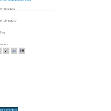
me
(obrigaório)
il
(obrigatório)
/Blog
sagem