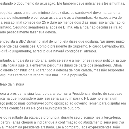
testando o documento da acusação. Ele também deve indicar seis testemunhas.
seguida, após um prazo mínimo de dez dias, Lewandowski deve marcar uma
a para o julgamento e convocar as partes e as testemunhas. Há expectativa de
 a sessão final comece dia 25 e dure ao menos dois dias, mas isso ainda não foi
firmado. Segundo senadores aliados de Dilma, ela ainda não decidiu se irá ao
ado pessoalmente fazer sua defesa.
ntrevista à BBC Brasil no final de julho, ela disse que gostaria. “Eu quero muito
 Depende das condições. Como o presidente do Supremo, Ricardo Lewandowski,
idirá (o julgamento), acredito que haverá condições”, afirmou.
ntanto, ainda está sendo analisado se esta é a melhor estratégia política, já que
tista ficaria sujeita a enfrentar perguntas duras de parte dos senadores. Dilma
o direito constitucional (garantido à defesa) de ficar calada, mas não responder
perguntas certamente repercutiria mal junto à população.
teão da história
ora a presidente siga lutando para retornar à Presidência, dentro de sua base
tica há quem considere que isso seria até ruim para o PT, que hoje teria um
aço político mais confortável como oposição ao governo Temer, para disputar em
hores condições as eleições municipais de outubro.
s do resultado da etapa de pronúncia, durante seu discurso nesta terça-feira,
dbergh Farias chegou a indicar que a confirmação do afastamento seria positiva
a a imagem da presidente afastada. Ele a comparou aos ex-presidentes João