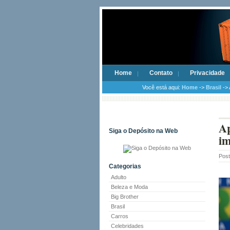
Home
Contato
Privacidade
Você está aqui:
Home
->
Brasil
-> 
Ap
Siga o Depósito na Web
i
Pos
Categorias
Adulto
Beleza e Moda
Big Brother
Brasil
Carros
Celebridades