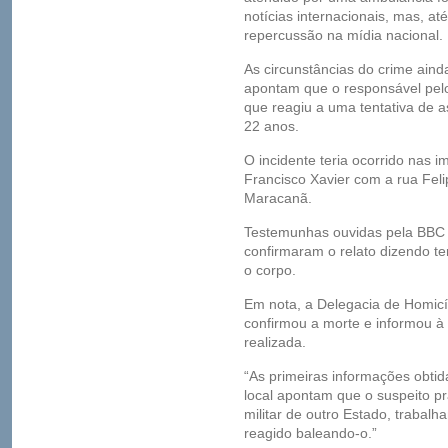
notícias internacionais, mas, a
repercussão na mídia nacional.
As circunstâncias do crime ainda
apontam que o responsável pelos
que reagiu a uma tentativa de 
22 anos.
O incidente teria ocorrido nas 
Francisco Xavier com a rua Fe
Maracanã.
Testemunhas ouvidas pela BBC B
confirmaram o relato dizendo ter
o corpo.
Em nota, a Delegacia de Homicíd
confirmou a morte e informou à 
realizada.
“As primeiras informações obtid
local apontam que o suspeito pr
militar de outro Estado, trabal
reagido baleando-o.”