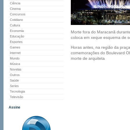
Ciência
Cinema
Concursos
Cotidiano
Cultura
Economia
Morte fora do Maracanã durante
Educação
coloca em xeque esquema de s
Esportes
Horas antes, na região da praç
Games
comemorações do Boulevard Olí
Internet
morte de arquiteta
Mundo
Música
Novelas
Outros
Saúde
Series
Tecnologia
Televisão
Assine