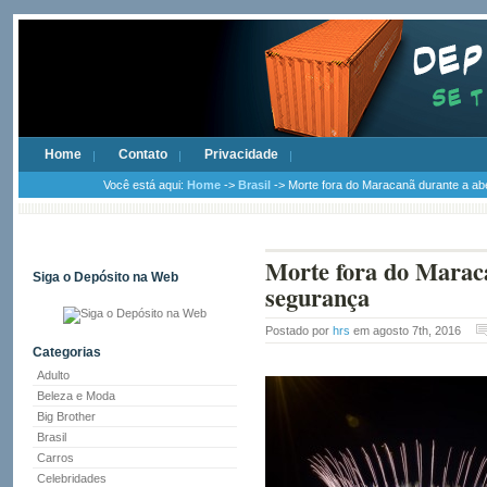
Home
Contato
Privacidade
Você está aqui:
Home
->
Brasil
-> Morte fora do Maracanã durante a a
Morte fora do Marac
Siga o Depósito na Web
segurança
Postado por
hrs
em agosto 7th, 2016
Categorias
Adulto
Beleza e Moda
Big Brother
Brasil
Carros
Celebridades