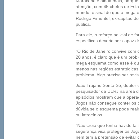
Maracanã é ainda mais, porque,
atenção, com 45 chefes de Estad
mundo, é sinal de que o mega e
Rodrigo Pimentel, ex-capitão d
pública.
Para ele, o reforço policial de 
específicas deveria ser capaz de
“O Rio de Janeiro convive com 
20 anos, é claro que é um prob
mega esquema como esse é que e
menos nas regiões estratégicas
problema. Algo precisa ser revist
João Trajano Sento-Sé, doutor e
pesquisador da UERJ na área de 
episódios mostram que a opera
Jogos não consegue conter os p
dúvida se o esquema pode realm
ou latrocínios.
“Não creio que tenha havido fa
segurança visa proteger os Jogo
nem tem a pretensão de evitar 