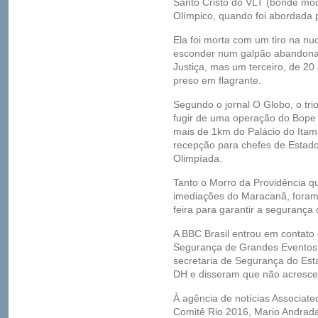
Santo Cristo do VLT (bonde mo
Olímpico, quando foi abordada p
Ela foi morta com um tiro na nu
esconder num galpão abandonad
Justiça, mas um terceiro, de 20
preso em flagrante.
Segundo o jornal O Globo, o trio
fugir de uma operação do Bope 
mais de 1km do Palácio do Itam
recepção para chefes de Estado
Olimpíada.
Tanto o Morro da Providência q
imediações do Maracanã, foram 
feira para garantir a segurança 
A BBC Brasil entrou em contato 
Segurança de Grandes Eventos (
secretaria de Segurança do Est
DH e disseram que não acresce
À agência de notícias Associate
Comitê Rio 2016, Mario Andrada