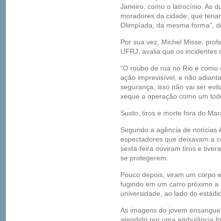
Janeiro, como o latrocínio. As
moradores da cidade, que teria
Olimpíada, da mesma forma”, di
Por sua vez, Michel Misse, prof
UFRJ, avalia que os incidentes 
“O roubo de rua no Rio é como 
ação imprevisível, e não adiant
segurança, isso não vai ser ev
xeque a operação como um todo
Susto, tiros e morte fora do Ma
Segundo a agência de notícias A
espectadores que deixavam a c
sexta-feira ouviram tiros e tive
se protegerem.
Pouco depois, viram um corpo
fugindo em um carro próximo 
universidade, ao lado do estádio
As imagens do jovem ensanguen
atendido por uma ambulância fo