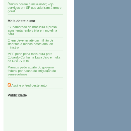
Ônibus param à meia-noite; veja
serviços em SP que aderiram à greve
geral
Mais deste autor
Ex-namorado de brasileira é preso
após tentar enforcá-la em motel na
Itália
Enem deve ter até um milhão de
inscritos a menos neste ano, diz
ministro
MPF pede pena mais dura para
Eduardo Cunha na Lava Jato e multa
de US$ 77,5 mi
Manaus pede auxílio do governo
federal por causa de imigração de
venezuelanos
Assine o feed deste autor
Publicidade