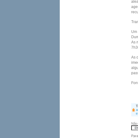
alea
age
rec
Tra
Um 
Dum
As 
7h3
As 
ime
algu
pas
Fon
T
a
e
Não 
Para