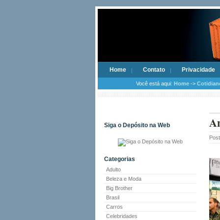
Home
Contato
Privacidade
Você está aqui:
Home
->
Cotidian
An
Siga o Depósito na Web
Pos
Categorias
Adulto
Beleza e Moda
Big Brother
Brasil
Carros
Celebridades