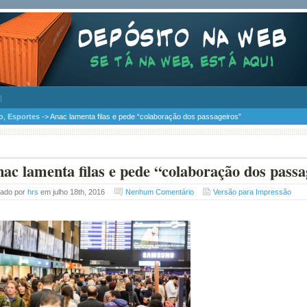
o
,
Esportes
-> Anac lamenta filas e pede “colaboração dos passageiros”
ac lamenta filas e pede “colaboração dos passa
tado por
hrs
em julho 18th, 2016
Nenhum Comentário
Versão para Impressão