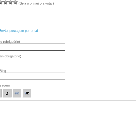
(Seja o primeiro a votar)
Enviar postagem por email
me
(obrigaório)
il
(obrigatório)
/Blog
sagem