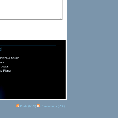
ll
 Beleza & Saúde
ials
e Logos
s Planet
Posts (RSS)
Comentários (RSS)