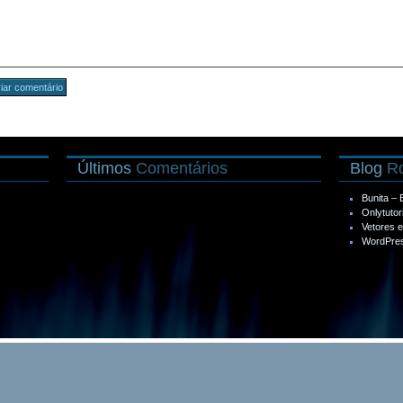
Últimos
Comentários
Blog
Ro
Bunita –
Onlytutor
Vetores 
WordPres