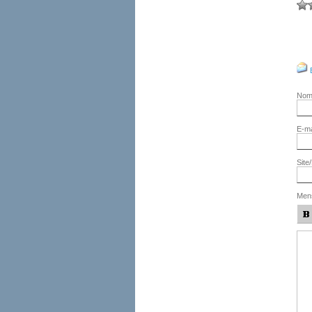
No
E-ma
Site
Men