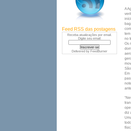
A A
ver
iní
bag
Feed RSS das postagens
com
tem
Receba atualizações por email.
Digite seu email:
no t
Os 
dom
Delivered by
FeedBurner
aer
ger
mov
São
Em 
pas
note
ant
“Ne
tra
ope
diz 
Uma
tod
fís