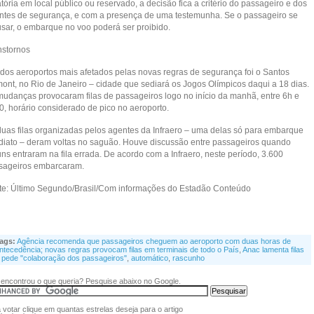
tória em local público ou reservado, a decisão fica a critério do passageiro e dos
ntes de segurança, e com a presença de uma testemunha. Se o passageiro se
usar, o embarque no voo poderá ser proibido.
nstornos
dos aeroportos mais afetados pelas novas regras de segurança foi o Santos
ont, no Rio de Janeiro – cidade que sediará os Jogos Olímpicos daqui a 18 dias.
mudanças provocaram filas de passageiros logo no início da manhã, entre 6h e
0, horário considerado de pico no aeroporto.
duas filas organizadas pelos agentes da Infraero – uma delas só para embarque
diato – deram voltas no saguão. Houve discussão entre passageiros quando
ns entraram na fila errada. De acordo com a Infraero, neste período, 3.600
sageiros embarcaram.
te: Último Segundo/Brasil/Com informações do Estadão Conteúdo
ags:
Agência recomenda que passageiros cheguem ao aeroporto com duas horas de
ntecedência; novas regras provocam filas em terminais de todo o País
,
Anac lamenta filas
 pede "colaboração dos passageiros"
,
automático
,
rascunho
encontrou o que queria? Pesquise abaixo no Google.
 votar clique em quantas estrelas deseja para o artigo