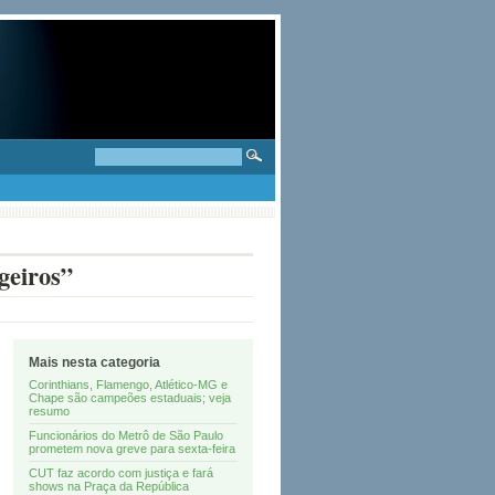
geiros”
Mais nesta categoria
Corinthians, Flamengo, Atlético-MG e
Chape são campeões estaduais; veja
resumo
Funcionários do Metrô de São Paulo
prometem nova greve para sexta-feira
CUT faz acordo com justiça e fará
shows na Praça da República