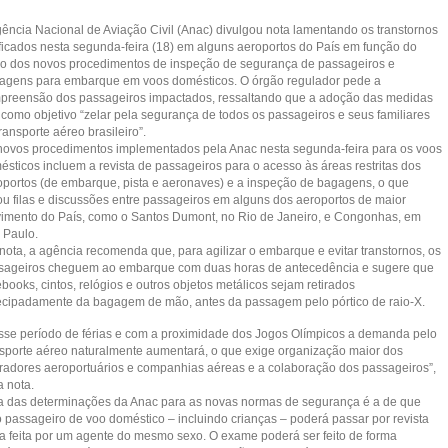
gência Nacional de Aviação Civil (Anac) divulgou nota lamentando os transtornos
ificados nesta segunda-feira (18) em alguns aeroportos do País em função do
cio dos novos procedimentos de inspeção de segurança de passageiros e
agens para embarque em voos domésticos. O órgão regulador pede a
preensão dos passageiros impactados, ressaltando que a adoção das medidas
 como objetivo “zelar pela segurança de todos os passageiros e seus familiares
ransporte aéreo brasileiro”.
novos procedimentos implementados pela Anac nesta segunda-feira para os voos
ésticos incluem a revista de passageiros para o acesso às áreas restritas dos
oportos (de embarque, pista e aeronaves) e a inspeção de bagagens, o que
ou filas e discussões entre passageiros em alguns dos aeroportos de maior
imento do País, como o Santos Dumont, no Rio de Janeiro, e Congonhas, em
 Paulo.
nota, a agência recomenda que, para agilizar o embarque e evitar transtornos, os
sageiros cheguem ao embarque com duas horas de antecedência e sugere que
books, cintos, relógios e outros objetos metálicos sejam retirados
ecipadamente da bagagem de mão, antes da passagem pelo pórtico de raio-X.
sse período de férias e com a proximidade dos Jogos Olímpicos a demanda pelo
nsporte aéreo naturalmente aumentará, o que exige organização maior dos
radores aeroportuários e companhias aéreas e a colaboração dos passageiros”,
a nota.
 das determinações da Anac para as novas normas de segurança é a de que
o passageiro de voo doméstico – incluindo crianças – poderá passar por revista
ica feita por um agente do mesmo sexo. O exame poderá ser feito de forma