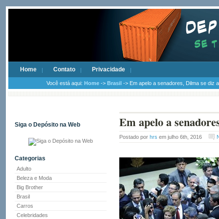
Home
Contato
Privacidade
Você está aqui:
Home
->
Brasil
-> Em apelo a senadores, Dilma se diz a
Em apelo a senadores
Siga o Depósito na Web
Postado por
hrs
em julho 6th, 2016
Categorias
Adulto
Beleza e Moda
Big Brother
Brasil
Carros
Celebridades