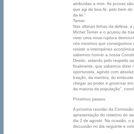
atribuídas a mim. As provas sã
que agi de boa-fé, pelo bem do
da lei.”
Temer
Nas últimas linhas da defesa, a 
Michel Temer e o acusou de trai
viver uma nova ruptura democr
nós mesmos que conseguimos con
resistir a intempéries econômic
sabemos honrar a nossa Constit
Direito, zelando pelo respeito 
finalmente, que sabemos dizer n
oportunista, agindo com absolut
traição, da mentira, do embuste
chegar ao poder e governar em
da maioria da população”, concl
Próximos passos
A próxima reunião da Comissão
apresentação do relatório do s
dia 2 de agosto. Na ocasião, o 
discussão no dia seguinte e vot