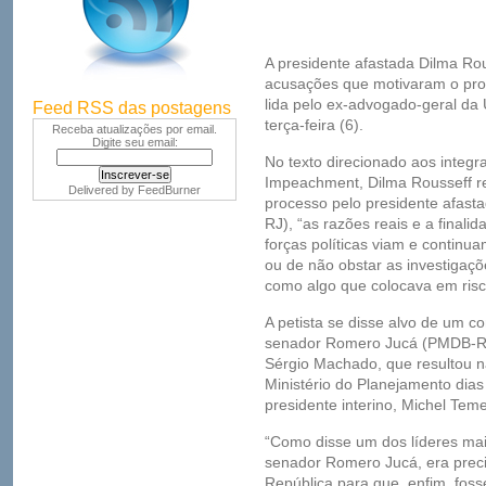
A presidente afastada Dilma Rou
acusações que motivaram o pr
lida pelo ex-advogado-geral da
Feed RSS das postagens
terça-feira (6).
Receba atualizações por email.
Digite seu email:
No texto direcionado aos integ
Impeachment, Dilma Rousseff re
Delivered by
FeedBurner
processo pelo presidente afas
RJ), “as razões reais e a finali
forças políticas viam e continua
ou de não obstar as investigaç
como algo que colocava em risco 
A petista se disse alvo de um c
senador Romero Jucá (PMDB-RR)
Sérgio Machado, que resultou 
Ministério do Planejamento dias
presidente interino, Michel Teme
“Como disse um dos líderes mais
senador Romero Jucá, era preci
República para que, enfim, fos