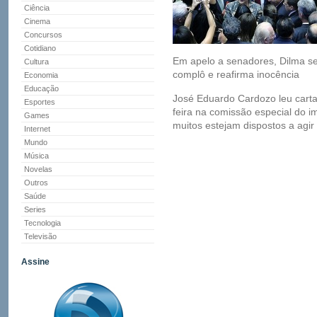
Ciência
Cinema
Concursos
Cotidiano
Em apelo a senadores, Dilma se
Cultura
complô e reafirma inocência
Economia
Educação
José Eduardo Cardozo leu carta
Esportes
feira na comissão especial do
Games
muitos estejam dispostos a agir
Internet
Mundo
Música
Novelas
Outros
Saúde
Series
Tecnologia
Televisão
Assine