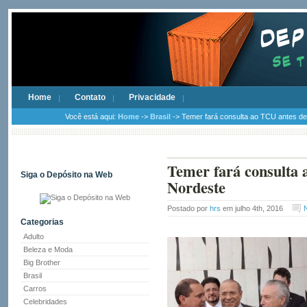
Home
Contato
Privacidade
Você está aqui:
Home
->
Brasil
-> Temer fará consulta ao TCU antes de 
Temer fará consulta 
Siga o Depósito na Web
Nordeste
Postado por
hrs
em julho 4th, 2016
Categorias
Adulto
Beleza e Moda
Big Brother
Brasil
Carros
Celebridades