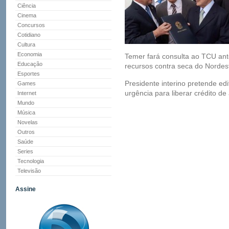
Ciência
Cinema
Concursos
Cotidiano
Cultura
Economia
Temer fará consulta ao TCU ante
Educação
recursos contra seca do Nordes
Esportes
Presidente interino pretende edi
Games
urgência para liberar crédito de
Internet
Mundo
Música
Novelas
Outros
Saúde
Series
Tecnologia
Televisão
Assine