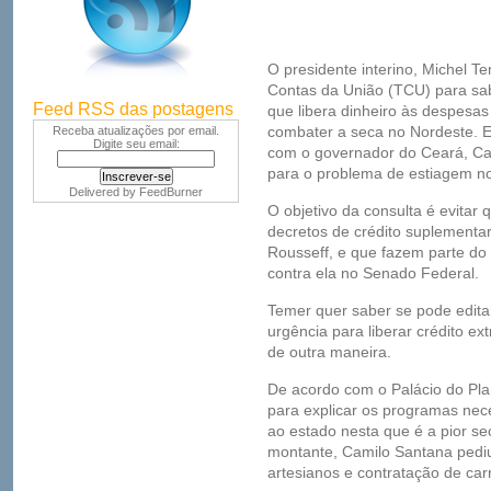
O presidente interino, Michel T
Contas da União (TCU) para sa
Feed RSS das postagens
que libera dinheiro às despesa
combater a seca no Nordeste. E
Receba atualizações por email.
Digite seu email:
com o governador do Ceará, Ca
para o problema de estiagem no
Delivered by
FeedBurner
O objetivo da consulta é evitar 
decretos de crédito suplementa
Rousseff, e que fazem parte do
contra ela no Senado Federal.
Temer quer saber se pode edita
urgência para liberar crédito ex
de outra maneira.
De acordo com o Palácio do Pla
para explicar os programas nece
ao estado nesta que é a pior s
montante, Camilo Santana pediu
artesianos e contratação de car