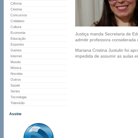
Ciência
Cinema
Concursos
Cotidiano
Cultura
Economia
Justiça manda Secretaria de E
Educação
admitir professora considerada
Esportes
Mariana Cristina Justulin foi a
Games
impedida de assumir as aulas em
Internet
Mundo
Música
Novelas
Outros
Saúde
Series
Tecnologia
Televisão
Assine