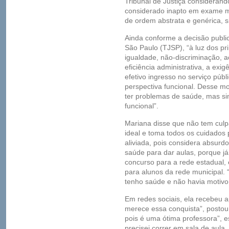
Tribunal de Justiça considerand
considerado inapto em exame m
de ordem abstrata e genérica, 
Ainda conforme a decisão public
São Paulo (TJSP), “à luz dos pri
igualdade, não-discriminação, a
eficiência administrativa, a ex
efetivo ingresso no serviço púb
perspectiva funcional. Desse mo
ter problemas de saúde, mas s
funcional”.
Mariana disse que não tem culp
ideal e toma todos os cuidados 
aliviada, pois considera absurd
saúde para dar aulas, porque j
concurso para a rede estadual, 
para alunos da rede municipal
tenho saúde e não havia motivo
Em redes sociais, ela recebeu a
merece essa conquista”, postou 
pois é uma ótima professora”, 
precisei correr em sala de aula