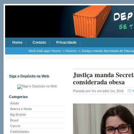
Home
Contato
Privacidade
Você está aqui:
Home
->
Outros
-> Justiça manda Secretaria de Educa
Justiça manda Secret
Siga o Depósito na Web
considerada obesa
Postado por
hrs
em julho 1st, 2016
Categorias
Adulto
Beleza e Moda
Big Brother
Brasil
Carros
Celebridades