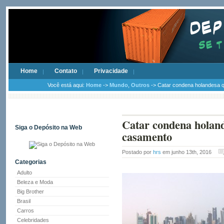
Home
Contato
Privacidade
Você está aqui:
Home
->
Mundo
,
Outros
-> Catar condena holandesa q
Catar condena holand
Siga o Depósito na Web
casamento
Postado por
hrs
em junho 13th, 2016
Categorias
Adulto
Beleza e Moda
Big Brother
Brasil
Carros
Celebridades