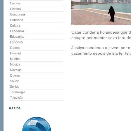
Ciência
Cinema
Concursos
Cotidiano
Cultura
Economia
Catar condena holandesa que 
Educação
estupro por manter sexo fora 
Esportes
Justiça condenou a jovem por m
Games
casamento depois de ela ter fei
Internet
Mundo
Música
Novelas
Outros
Saúde
Series
Tecnologia
Televisão
Assine