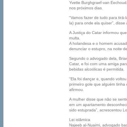
Yvette Burghgraef-van Eechoud,
nos próximos dias.
“Vamos fazer de tudo para tirá-l
la) para onde ela quiser”, disse
A Justiça do Catar informou qu
multa.
A holandesa e o homem acusado
denunciar o estupro, na noite d
Segundo o advogado dela, Brian
Catar, e foi com uma amiga par
bebidas alcoólicas é permitida.
“Ela foi dançar e, quando volto
primeiro gole que alguém tinha
afirmou.
A mulher disse que não se sent
em um apartamento desconhecid
sido estuprada”, acrescentou Lo
Lei islâmica
Najeeb al-Nuaimi, advogado bas