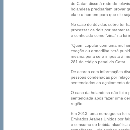
do Catar, disse à rede de telev
holandesa precisariam provar q
ela e o homem para que ele sej
No caso de dúvidas sobre ter h
processar os dois por manter r
é conhecido como “zina” na lei i
“Quem copular com uma mulher
coação ou armadilha será punid
mesma pena será imposta à mulhe
281 do código penal do Catar.
De acordo com informações div
pessoas condenadas por relaçõ
sentenciadas ao açoitamento d
O caso da holandesa não foi o
sentenciada após fazer uma de
região.
Em 2013, uma norueguesa foi s
Emirados Árabes Unidos por fa
e consumo de bebida alcoólica