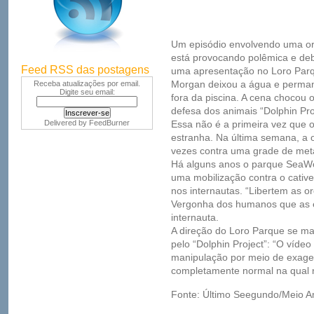
Um episódio envolvendo uma or
está provocando polêmica e de
Feed RSS das postagens
uma apresentação no Loro Parq
Morgan deixou a água e perman
Receba atualizações por email.
Digite seu email:
fora da piscina. A cena chocou
defesa dos animais “Dolphin Proj
Delivered by
FeedBurner
Essa não é a primeira vez que 
estranha. Na última semana, a o
vezes contra uma grade de meta
Há alguns anos o parque SeaWo
uma mobilização contra o cative
nos internautas. “Libertem as o
Vergonha dos humanos que as 
internauta.
A direção do Loro Parque se man
pelo “Dolphin Project”: “O víde
manipulação por meio de exage
completamente normal na qual 
Fonte: Último Seegundo/Meio A