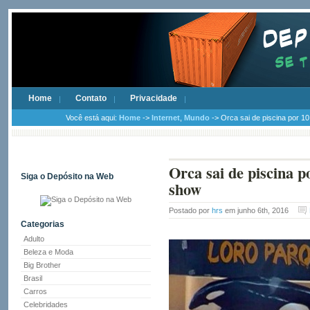
Home
Contato
Privacidade
Você está aqui:
Home
->
Internet
,
Mundo
-> Orca sai de piscina por 10
Orca sai de piscina p
Siga o Depósito na Web
show
Postado por
hrs
em junho 6th, 2016
Categorias
Adulto
Beleza e Moda
Big Brother
Brasil
Carros
Celebridades