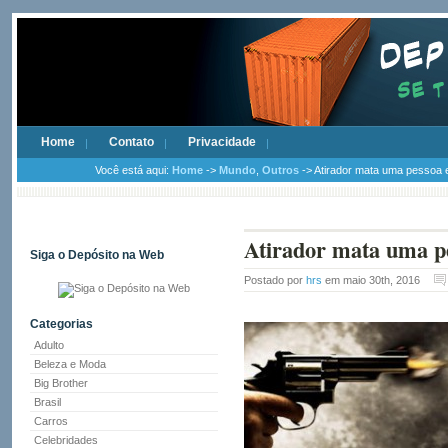
Home
Contato
Privacidade
Você está aqui:
Home
->
Mundo
,
Outros
-> Atirador mata uma pessoa e
Atirador mata uma pe
Siga o Depósito na Web
Postado por
hrs
em maio 30th, 2016
Categorias
Adulto
Beleza e Moda
Big Brother
Brasil
Carros
Celebridades