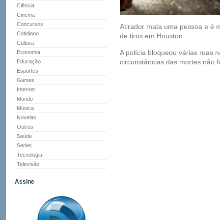
Ciência
Cinema
Concursos
Atirador mata uma pessoa e é m
Cotidiano
de tiros em Houston
Cultura
A polícia bloqueou várias ruas n
Economia
circunstâncias das mortes não 
Educação
Esportes
Games
Internet
Mundo
Música
Novelas
Outros
Saúde
Series
Tecnologia
Televisão
Assine