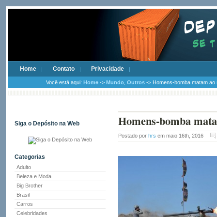
Home
Contato
Privacidade
Você está aqui:
Home
->
Mundo
,
Outros
-> Homens-bomba matam ao m
Homens-bomba matam
Siga o Depósito na Web
Postado por
hrs
em maio 16th, 2016
Categorias
Adulto
Beleza e Moda
Big Brother
Brasil
Carros
Celebridades