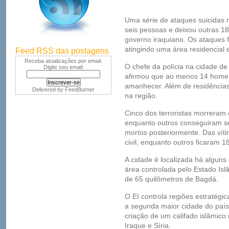
Uma série de ataques suicidas
seis pessoas e deixou outras 18
governo iraquiano. Os ataques
atingindo uma área residencial
Feed RSS das postagens
Receba atualizações por email.
O chefe da polícia na cidade de A
Digite seu email:
afirmou que ao menos 14 homen
amanhecer. Além de residências
Delivered by
FeedBurner
na região.
Cinco dos terroristas morreram
enquanto outros conseguiram s
mortos posteriormente. Das víti
civil, enquanto outros ficaram 18
A cidade é localizada há alguns 
área controlada pelo Estado Islâ
de 65 quilômetros de Bagdá.
O EI controla regiões estratégic
a segunda maior cidade do país
criação de um califado islâmico
Iraque e Síria.