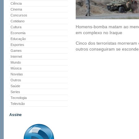
Ciência
Cinema
Concursos
Cotidiano
Homens-bomba matam ao menos
Cultura
em complexo no Iraque
Economia
Educação
Cinco dos terroristas morreram
Esportes
outros conseguiram se esconde
Games
Internet
Mundo
Música
Novelas
Outros
Saúde
Series
Tecnologia
Televisão
Assine