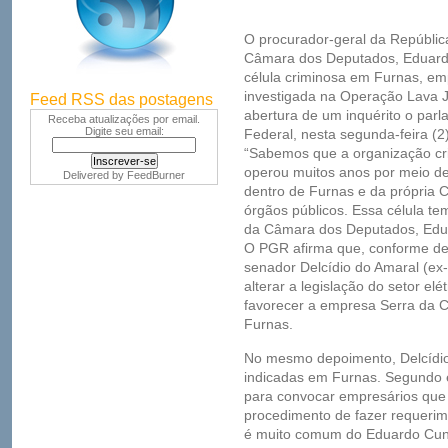
O procurador-geral da Repúblic
Câmara dos Deputados, Eduard
célula criminosa em Furnas, emp
investigada na Operação Lava J
Feed RSS das postagens
abertura de um inquérito o parl
Receba atualizações por email.
Digite seu email:
Federal, nesta segunda-feira (2)
“Sabemos que a organização cri
operou muitos anos por meio d
Delivered by
FeedBurner
dentro de Furnas e da própria 
órgãos públicos. Essa célula t
da Câmara dos Deputados, Edua
O PGR afirma que, conforme de
senador Delcídio do Amaral (e
alterar a legislação do setor elé
favorecer a empresa Serra da C
Furnas.
No mesmo depoimento, Delcídio
indicadas em Furnas. Segundo 
para convocar empresários que 
procedimento de fazer requerim
é muito comum do Eduardo Cunh