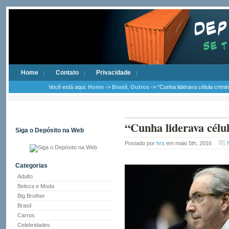
Home
Contato
Privacidade
Você está aqui:
Home
->
Brasil
,
Outros
-> “Cunha liderava célula crimin
“Cunha liderava célul
Siga o Depósito na Web
Postado por
hrs
em maio 5th, 2016
Categorias
Adulto
Beleza e Moda
Big Brother
Brasil
Carros
Celebridades