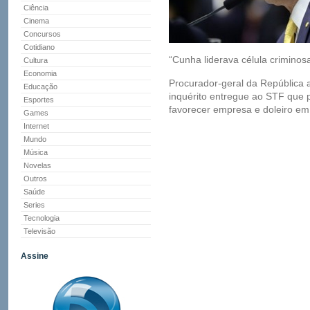
Ciência
Cinema
Concursos
Cotidiano
“Cunha liderava célula criminosa
Cultura
Economia
Procurador-geral da República 
Educação
inquérito entregue ao STF que 
Esportes
favorecer empresa e doleiro 
Games
Internet
Mundo
Música
Novelas
Outros
Saúde
Series
Tecnologia
Televisão
Assine