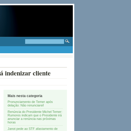
 indenizar cliente
Mais nesta categoria
Pronunciamento de Temer após
delação: Não renunciarei!
Renúncia do Presidente Michel Temer:
Rumores indicam que o Presidente irá
anunciar a renúncia nas próximas
horas
Janot pede ao STF afastamento de