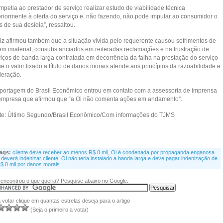
petia ao prestador de serviço realizar estudo de viabilidade técnica
eriormente à oferta do serviço e, não fazendo, não pode imputar ao consumidor o
 de sua desídia”, ressaltou.
uiz afirmou também que a situação vivida pelo requerente causou sofrimentos de
em imaterial, consubstanciados em reiteradas reclamações e na frustração de
viços de banda larga contratada em decorrência da falha na prestação do serviço
e o valor fixado a título de danos morais atende aos princípios da razoabilidade e
eração.
eportagem do Brasil Econômico entrou em contato com a assessoria de imprensa
empresa que afirmou que “a Oi não comenta ações em andamento”.
te: Último Segundo/Brasil Econômico/Com informações do TJMS
ags:
cliente deve receber ao menos R$ 8 mil
,
Oi é condenada por propaganda enganosa
 deverá indenizar cliente
,
Oi não teria instalado a banda larga e deve pagar indenização de
$ 8 mil por danos morais
encontrou o que queria? Pesquise abaixo no Google.
 votar clique em quantas estrelas deseja para o artigo
(Seja o primeiro a votar)