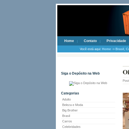
Home
Contato
Privacidade
Você está aqui:
Home
->
Brasil
,
C
Oi
Siga o Depósito na Web
Pos
Categorias
Adulto
Beleza e Moda
Big Brother
Brasil
Carros
Celebridades