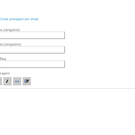
Enviar postagem por email
me
(obrigaório)
il
(obrigatório)
/Blog
sagem