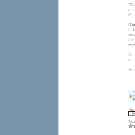
“Com
ant
ônus
O j
ord
ser
e qu
mod
A r
da 
Fon
T
e
R
Não 
Para