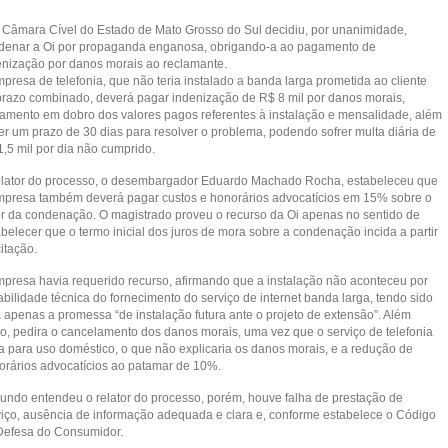
ª Câmara Cível do Estado de Mato Grosso do Sul decidiu, por unanimidade,
denar a Oi por propaganda enganosa, obrigando-a ao pagamento de
enização por danos morais ao reclamante.
presa de telefonia, que não teria instalado a banda larga prometida ao cliente
prazo combinado, deverá pagar indenização de R$ 8 mil por danos morais,
amento em dobro dos valores pagos referentes à instalação e mensalidade, além
ter um prazo de 30 dias para resolver o problema, podendo sofrer multa diária de
1,5 mil por dia não cumprido.
elator do processo, o desembargador Eduardo Machado Rocha, estabeleceu que
mpresa também deverá pagar custos e honorários advocatícios em 15% sobre o
or da condenação. O magistrado proveu o recurso da Oi apenas no sentido de
belecer que o termo inicial dos juros de mora sobre a condenação incida a partir
itação.
mpresa havia requerido recurso, afirmando que a instalação não aconteceu por
abilidade técnica do fornecimento do serviço de internet banda larga, tendo sido
a apenas a promessa “de instalação futura ante o projeto de extensão”. Além
so, pedira o cancelamento dos danos morais, uma vez que o serviço de telefonia
ia para uso doméstico, o que não explicaria os danos morais, e a redução de
orários advocatícios ao patamar de 10%.
undo entendeu o relator do processo, porém, houve falha de prestação de
viço, ausência de informação adequada e clara e, conforme estabelece o Código
Defesa do Consumidor.