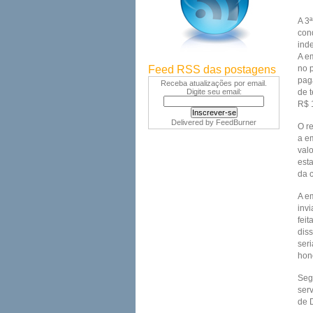
A 3
con
ind
A em
Feed RSS das postagens
no 
pag
Receba atualizações por email.
Digite seu email:
de 
R$ 
Delivered by
FeedBurner
O r
a e
val
esta
da c
A e
invi
feit
dis
ser
hon
Seg
ser
de 