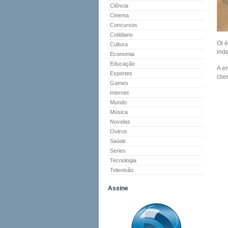
Ciência
Cinema
Concursos
Cotidiano
Oi 
Cultura
inde
Economia
Educação
A e
Esportes
cli
Games
Internet
Mundo
Música
Novelas
Outros
Saúde
Series
Tecnologia
Televisão
Assine