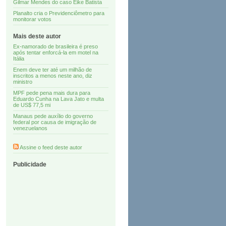
Gilmar Mendes do caso Eike Batista
Planalto cria o Previdenciômetro para
monitorar votos
Mais deste autor
Ex-namorado de brasileira é preso
após tentar enforcá-la em motel na
Itália
Enem deve ter até um milhão de
inscritos a menos neste ano, diz
ministro
MPF pede pena mais dura para
Eduardo Cunha na Lava Jato e multa
de US$ 77,5 mi
Manaus pede auxílio do governo
federal por causa de imigração de
venezuelanos
Assine o feed deste autor
Publicidade