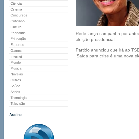
Ciência
Cinema
Concursos
Cotidiano
Cultura
Economia
Rede lança campanha por ante
Educação
eleição presidencial
Esportes
Partido anunciou que irá ao TS
Games
‘Saída para crise é uma nova ele
Internet
Mundo
Música
Novelas
Outros
Saúde
Series
Tecnologia
Televisão
Assine