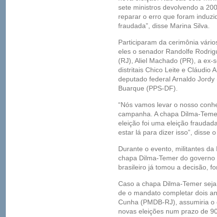
sete ministros devolvendo a 200 
reparar o erro que foram induz
fraudada”, disse Marina Silva.
Participaram da cerimônia vário
eles o senador Randolfe Rodrig
(RJ), Aliel Machado (PR), a ex
distritais Chico Leite e Cláudi
deputado federal Arnaldo Jordy
Buarque (PPS-DF).
“Nós vamos levar o nosso conh
campanha. A chapa Dilma-Temer 
eleição foi uma eleição frauda
estar lá para dizer isso”, disse 
Durante o evento, militantes da
chapa Dilma-Temer do governo f
brasileiro já tomou a decisão, f
Caso a chapa Dilma-Temer seja
de o mandato completar dois a
Cunha (PMDB-RJ), assumiria o g
novas eleições num prazo de 90