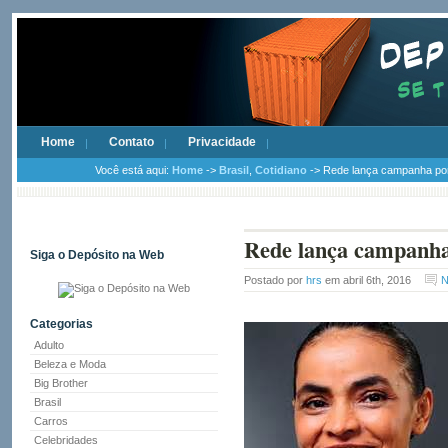
Home
Contato
Privacidade
Você está aqui:
Home
->
Brasil
,
Cotidiano
-> Rede lança campanha por 
Rede lança campanha 
Siga o Depósito na Web
Postado por
hrs
em abril 6th, 2016
N
Categorias
Adulto
Beleza e Moda
Big Brother
Brasil
Carros
Celebridades