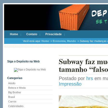
Home
Contato
Privacidade
Você está aqui:
Home
->
Economia
,
Mundo
-> Subway faz mudanças apó
Subway faz mud
Siga o Depósito na Web
tamanho “falso
Postado por
hrs
em ma
Categorias
Impressão
Adulto
Beleza e Moda
Big Brother
Brasil
Carros
Celebridades