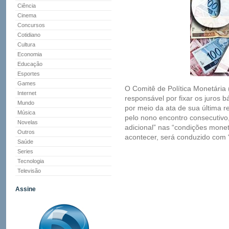
Ciência
Cinema
Concursos
Cotidiano
Cultura
Economia
Educação
Esportes
Games
O Comitê de Política Monetária
Internet
responsável por fixar os juros b
Mundo
por meio da ata de sua última r
Música
pelo nono encontro consecutivo
Novelas
adicional” nas “condições monetá
Outros
acontecer, será conduzido com 
Saúde
Series
Tecnologia
Televisão
Assine