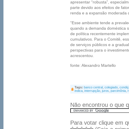
apresentar “robusta”, especial
parte devido aos efeitos de fat
renda e a expansão moderada d
“Esse ambiente tende a prevale
quando a demanda doméstica se
de política recentemente imple
cumulativos. Para o Comitê, es
de serviços públicos e a gradua
perspectivas para o investimen
acrescentou.
fonte: Alexandro Martello
Tags:
banco central
,
colegiado
,
condiç
indica
,
interrupção
,
juros
,
parcimônia
,
Não encontrou o que q
Para votar clique em q