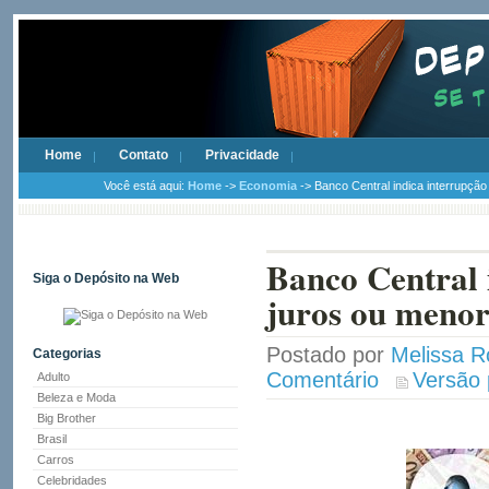
Home
Contato
Privacidade
Você está aqui:
Home
->
Economia
-> Banco Central indica interrupçã
Banco Central 
Siga o Depósito na Web
juros ou menor
Postado por
Melissa R
Categorias
Comentário
Versão 
Adulto
Beleza e Moda
Big Brother
Brasil
Carros
Celebridades