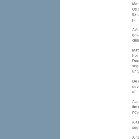
Mat
Os 
93 
par
A A
gov
cima
Mat
Por
Dou
seg
uni
De 
dev
aber
A a
fim
nov
A a
seg
Ain