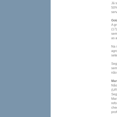
Já 
50%.
serv
Goi
A g
(17)
sem
as 
Na 
agr
set
Seg
seme
não
Mar
Não
(UF
Seg
Mar
ref
che
pro