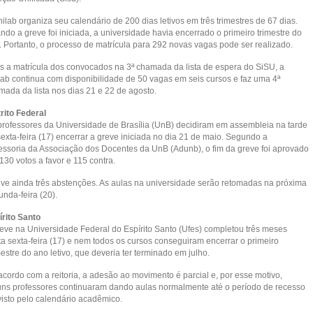
ilab organiza seu calendário de 200 dias letivos em três trimestres de 67 dias.
do a greve foi iniciada, a universidade havia encerrado o primeiro trimestre do
. Portanto, o processo de matrícula para 292 novas vagas pode ser realizado.
s a matrícula dos convocados na 3ª chamada da lista de espera do SiSU, a
lab continua com disponibilidade de 50 vagas em seis cursos e faz uma 4ª
mada da lista nos dias 21 e 22 de agosto.
rito Federal
professores da Universidade de Brasília (UnB) decidiram em assembleia na tarde
exta-feira (17) encerrar a greve iniciada no dia 21 de maio. Segundo a
essoria da Associação dos Docentes da UnB (Adunb), o fim da greve foi aprovado
130 votos a favor e 115 contra.
ve ainda três abstenções. As aulas na universidade serão retomadas na próxima
nda-feira (20).
írito Santo
reve na Universidade Federal do Espírito Santo (Ufes) completou três meses
ta sexta-feira (17) e nem todos os cursos conseguiram encerrar o primeiro
stre do ano letivo, que deveria ter terminado em julho.
acordo com a reitoria, a adesão ao movimento é parcial e, por esse motivo,
uns professores continuaram dando aulas normalmente até o período de recesso
visto pelo calendário acadêmico.