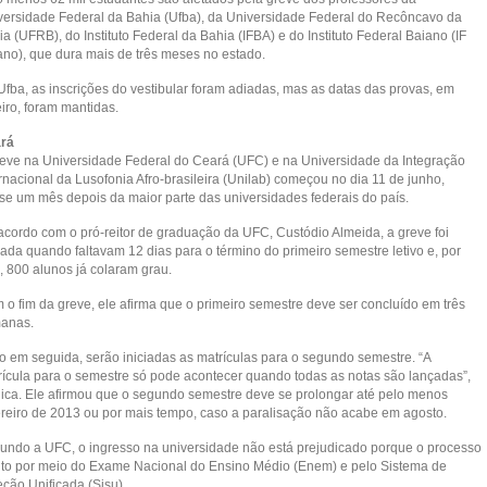
versidade Federal da Bahia (Ufba), da Universidade Federal do Recôncavo da
a (UFRB), do Instituto Federal da Bahia (IFBA) e do Instituto Federal Baiano (IF
ano), que dura mais de três meses no estado.
Ufba, as inscrições do vestibular foram adiadas, mas as datas das provas, em
iro, foram mantidas.
rá
reve na Universidade Federal do Ceará (UFC) e na Universidade da Integração
rnacional da Lusofonia Afro-brasileira (Unilab) começou no dia 11 de junho,
se um mês depois da maior parte das universidades federais do país.
acordo com o pró-reitor de graduação da UFC, Custódio Almeida, a greve foi
iada quando faltavam 12 dias para o término do primeiro semestre letivo e, por
, 800 alunos já colaram grau.
 o fim da greve, ele afirma que o primeiro semestre deve ser concluído em três
anas.
o em seguida, serão iniciadas as matrículas para o segundo semestre. “A
rícula para o semestre só pode acontecer quando todas as notas são lançadas”,
lica. Ele afirmou que o segundo semestre deve se prolongar até pelo menos
ereiro de 2013 ou por mais tempo, caso a paralisação não acabe em agosto.
undo a UFC, o ingresso na universidade não está prejudicado porque o processo
eito por meio do Exame Nacional do Ensino Médio (Enem) e pelo Sistema de
eção Unificada (Sisu).