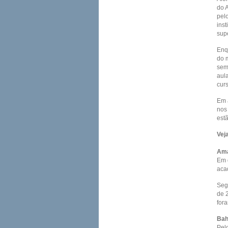
do 
pel
ins
supe
Enq
do 
sem
aul
cur
Em 
nos 
est
Vej
Am
Em 
aca
Segu
de 
fora
Bah
Pel