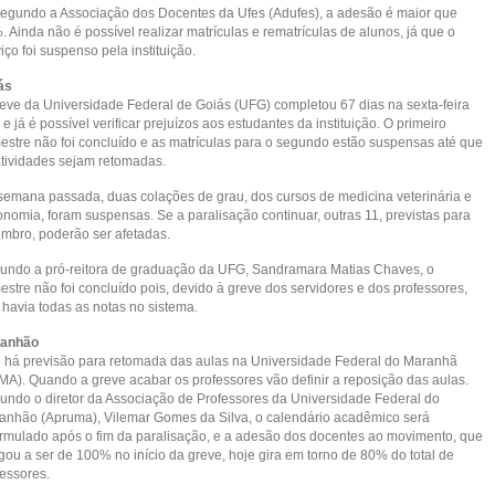
segundo a Associação dos Docentes da Ufes (Adufes), a adesão é maior que
 Ainda não é possível realizar matrículas e rematrículas de alunos, já que o
iço foi suspenso pela instituição.
ás
reve da Universidade Federal de Goiás (UFG) completou 67 dias na sexta-feira
 e já é possível verificar prejuízos aos estudantes da instituição. O primeiro
estre não foi concluído e as matrículas para o segundo estão suspensas até que
atividades sejam retomadas.
semana passada, duas colações de grau, dos cursos de medicina veterinária e
onomia, foram suspensas. Se a paralisação continuar, outras 11, previstas para
embro, poderão ser afetadas.
undo a pró-reitora de graduação da UFG, Sandramara Matias Chaves, o
stre não foi concluído pois, devido à greve dos servidores e dos professores,
 havia todas as notas no sistema.
anhão
 há previsão para retomada das aulas na Universidade Federal do Maranhã
MA). Quando a greve acabar os professores vão definir a reposição das aulas.
undo o diretor da Associação de Professores da Universidade Federal do
anhão (Apruma), Vilemar Gomes da Silva, o calendário acadêmico será
ormulado após o fim da paralisação, e a adesão dos docentes ao movimento, que
gou a ser de 100% no início da greve, hoje gira em torno de 80% do total de
fessores.