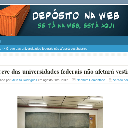
o
-> Greve das universidades federais não afetará vestibulares
eve das universidades federais não afetará vest
tado por
Melissa Rodrigues
em agosto 20th, 2012
Nenhum Comentário
Versão pa