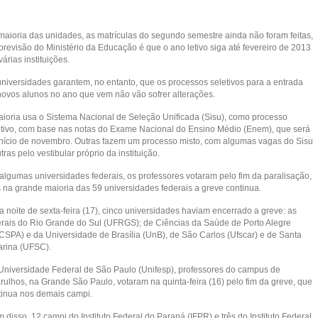
maioria das unidades, as matrículas do segundo semestre ainda não foram feitas,
previsão do Ministério da Educação é que o ano letivo siga até fevereiro de 2013
árias instituições.
universidades garantem, no entanto, que os processos seletivos para a entrada
novos alunos no ano que vem não vão sofrer alterações.
aioria usa o Sistema Nacional de Seleção Unificada (Sisu), como processo
etivo, com base nas notas do Exame Nacional do Ensino Médio (Enem), que será
início de novembro. Outras fazem um processo misto, com algumas vagas do Sisu
tras pelo vestibular próprio da instituição.
algumas universidades federais, os professores votaram pelo fim da paralisação,
 na grande maioria das 59 universidades federais a greve continua.
a noite de sexta-feira (17), cinco universidades haviam encerrado a greve: as
erais do Rio Grande do Sul (UFRGS); de Ciências da Saúde de Porto Alegre
CSPA) e da Universidade de Brasília (UnB), de São Carlos (Ufscar) e de Santa
arina (UFSC).
Universidade Federal de São Paulo (Unifesp), professores do campus de
rulhos, na Grande São Paulo, votaram na quinta-feira (16) pelo fim da greve, que
tinua nos demais campi.
 disso, 12 campi do Instituto Federal do Paraná (IFPR) e três do Instituto Federal