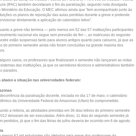
Acre (IFAC) também decretaram o fim da paralisação, segundo nota divulgada
o Ministério da Educação. O MEC afirmou ainda que “tem acompanhado junto às
tituições os planos de reposição das aulas perdidas durante a greve e pretende
rvisionar diretamente a aplicação do calendário letivo”.
uanto a greve não termina — pelo menos em 52 das 57 instituições participantes
movimento nacional ela segue sem previsão de fim –, as matrículas do segundo
estre estão suspensas tanto para alunos antigos quanto para calouros, já que as
as do primeiro semestre ainda não foram concluídas na grande maioria dos
sos.
alguns casos, os professores que finalizaram o semestre não lançaram as notas
sistemas das instituições, já que os servidores técnicos e administrativos também
ão parados.
a abaixo a situação nas universidades federais:
azonas
decorrência da paralisação docente, iniciada no dia 17 de maio, o calendário
dêmico da Universidade Federal do Amazonas (Ufam) foi comprometido.
ndo a reitoria, as atividades previstas em 36 dias letivos do primeiro semestre
2012 deixaram de ser executadas. Além disso, 11 dias do segundo semestre já
m perdidos, já que o fim das férias de julho deveria ter ocorrido em 6 de agosto.
ia
o menos 62 mil estudantes são afetados pela greve dos professores da