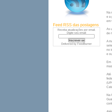
Na 
e a 
em v
Feed RSS das postagens
As 
Receba atualizações por email.
Digite seu email:
de 
A m
Delivered by
FeedBurner
sel
no 
e ou
Em 
mas
Até 
fed
(UF
Cat
Na 
Gua
con
Além