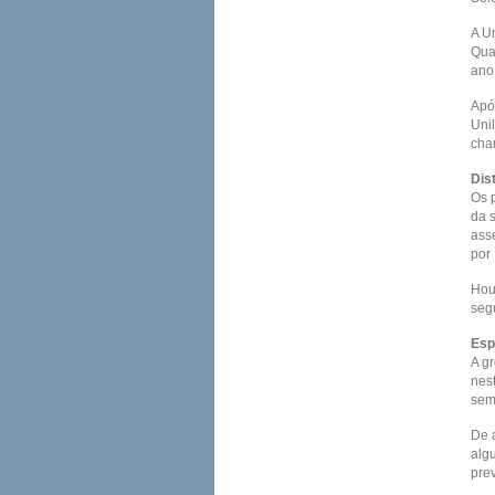
A Un
Quan
ano
Apó
Uni
cha
Dist
Os 
da s
ass
por 
Hou
segu
Esp
A g
nes
seme
De 
alg
pre