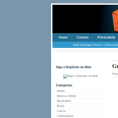
Home
Contato
Privacidade
Você está aqui:
Home
->
Educaçã
Gr
Siga o Depósito na Web
Pos
Categorias
Adulto
Beleza e Moda
Big Brother
Brasil
Carros
Celebridades