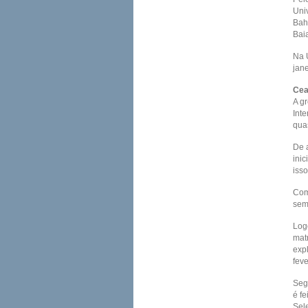
Uni
Bahi
Bai
Na 
jane
Cea
A g
Inte
qua
De 
inic
isso
Com
sem
Log
mat
exp
fev
Seg
é f
Sel