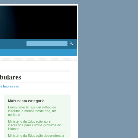
ibulares
ra Impressão
Mais nesta categoria
Enem deve ter até um milhão de
inscritos a menos neste ano, diz
ministro
Ministério da Educação abre
inscrições para cursos gratuitos de
idiomas
Ministério da Educação descredencia