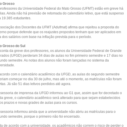
o Grosso
professores da Universidade Federal do Mato Grosso (UFMT) estão em greve há
dias. Ainda não há previsão de retomada do calendário letivo, que está suspenso
a 19.385 estudantes.
ssociação dos Docentes da UFMT (Adufmat) afirma que rejeitou a proposta do
erno porque defende que os reajustes propostos tenham que ser aplicados em
 dos salários com base na inflação prevista para o período.
o Grosso do Sul
 conta da greve dos professores, os alunos da Universidade Federal de Grande
rados (UFGD) perderam 34 dias de aulas no fim primeiro semestre e 17 dias no
undo semestre. As notas dos alunos não foram lançadas no sistema da
versidade.
acordo com o calendário acadêmico da UFGD, as aulas do segundo semestre
eriam começar no dia 30 de julho, mas até o momento, as matrículas não foram
tas. Já são 51 dias letivos perdidos até agora.
ssessoria de imprensa da UFGD informou ao G1 que, assim que for decretado o
 da greve, o calendário acadêmico será alterado para que sejam estabelecidos
os prazos e novas grades de aulas para os cursos.
ssessoria informou ainda que a universidade não abriu as matrículas para o
undo semestre, porque o primeiro não foi encerrado.
da de acordo com a universidade, os acadêmicos não correm o risco de perder o