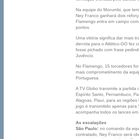
Na equipe do Morumbi, que tem 
Ney Franco ganhará dois reforç
Flamengo entra em campo como
pontos.
Uma vitória significa dar mais t
derrota para o Atlético-GO fe
fosse pichado com frase pedind
Juvêncio.
No Flamengo, 15 torcedores for
mais comprometimento da equip
Portuguesa.
A TV Globo transmite a partida 
Espírito Santo, Pernambuco, Pa
Alagoas, Piauí, para as regiões
jogo é transmitido apenas p
acompanha todos os lances em 
As escalações
São Paulo:
no comando da equip
contratado, Ney Franco será ob