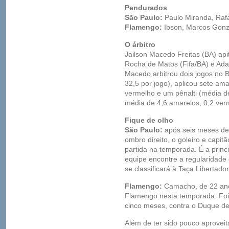
Pendurados
São Paulo:
Paulo Miranda, Rafa
Flamengo:
Ibson, Marcos Gonz
O árbitro
Jailson Macedo Freitas (BA) apit
Rocha de Matos (Fifa/BA) e Adai
Macedo arbitrou dois jogos no B
32,5 por jogo), aplicou sete am
vermelho e um pênalti (média d
média de 4,6 amarelos, 0,2 verme
Fique de olho
São Paulo:
após seis meses de
ombro direito, o goleiro e capit
partida na temporada. É a princ
equipe encontre a regularidade
se classificará à Taça Libertado
Flamengo:
Camacho, de 22 anos
Flamengo nesta temporada. Foi t
cinco meses, contra o Duque de
Além de ter sido pouco aprovei