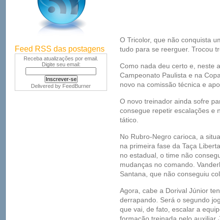
O Tricolor, que não conquista u
Feed RSS das postagens
tudo para se reerguer. Trocou t
Receba atualizações por email.
Digite seu email:
Como nada deu certo e, neste a
Campeonato Paulista e na Copa d
novo na comissão técnica e ap
Delivered by
FeedBurner
O novo treinador ainda sofre pa
consegue repetir escalações e
tático.
No Rubro-Negro carioca, a situ
na primeira fase da Taça Liberta
no estadual, o time não conse
mudanças no comando. Vanderle
Santana, que não conseguiu col
Agora, cabe a Dorival Júnior te
derrapando. Será o segundo jog
que vai, de fato, escalar a equ
formação treinada pelo auxiliar