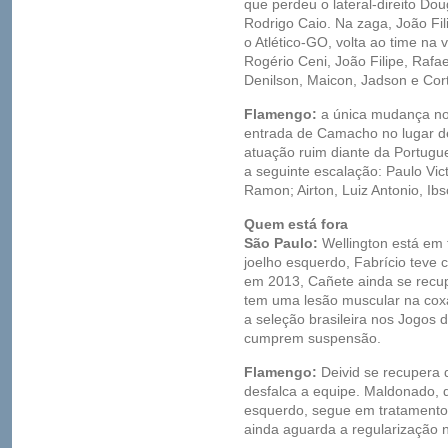
que perdeu o lateral-direito Dou
Rodrigo Caio. Na zaga, João Fi
o Atlético-GO, volta ao time na 
Rogério Ceni, João Filipe, Rafae
Denilson, Maicon, Jadson e Cor
Flamengo:
a única mudança no 
entrada de Camacho no lugar d
atuação ruim diante da Portugu
a seguinte escalação: Paulo Vic
Ramon; Airton, Luiz Antonio, I
Quem está fora
São Paulo:
Wellington está em 
joelho esquerdo, Fabrício teve 
em 2013, Cañete ainda se recupe
tem uma lesão muscular na coxa
a seleção brasileira nos Jogos
cumprem suspensão.
Flamengo:
Deivid se recupera d
desfalca a equipe. Maldonado, q
esquerdo, segue em tratamento.
ainda aguarda a regularização 