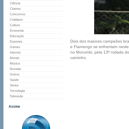
Ciência
Cinema
Concursos
Cotidiano
Cultura
Economia
Educação
Dois dos maiores campeões brasi
Esportes
e Flamengo se enfrentam neste d
Games
no Morumbi, pela 13ª rodada do
Internet
caminho.
Mundo
Música
Novelas
Outros
Saúde
Series
Tecnologia
Televisão
Assine