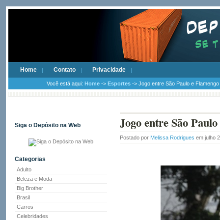
Home
Contato
Privacidade
Você está aqui:
Home
->
Esportes
-> Jogo entre São Paulo e Flamengo 
Jogo entre São Paulo
Siga o Depósito na Web
Postado por
Melissa Rodrigues
em julho 
Categorias
Adulto
Beleza e Moda
Big Brother
Brasil
Carros
Celebridades