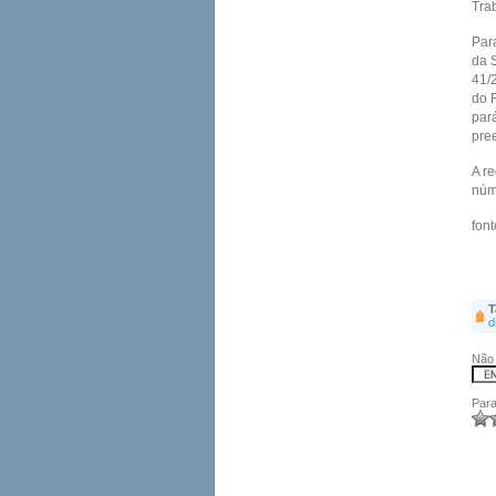
Tra
Par
da 
41/
do 
par
pre
A r
núm
font
T
d
Não 
Para