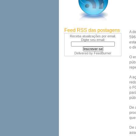
Feed RSS das postagens
A d
Receba atualizações por email.
596
Digite seu email:
est
o di
Delivered by
FeedBurner
O e
púb
rep
A a
red
o F
par
púb
De 
pro
que
De 
ass