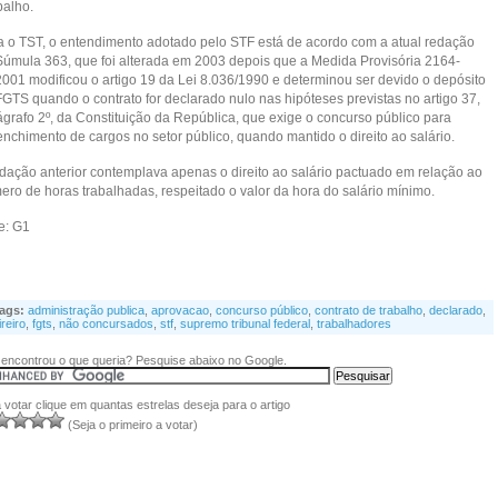
balho.
a o TST, o entendimento adotado pelo STF está de acordo com a atual redação
Súmula 363, que foi alterada em 2003 depois que a Medida Provisória 2164-
2001 modificou o artigo 19 da Lei 8.036/1990 e determinou ser devido o depósito
FGTS quando o contrato for declarado nulo nas hipóteses previstas no artigo 37,
ágrafo 2º, da Constituição da República, que exige o concurso público para
enchimento de cargos no setor público, quando mantido o direito ao salário.
edação anterior contemplava apenas o direito ao salário pactuado em relação ao
ero de horas trabalhadas, respeitado o valor da hora do salário mínimo.
e: G1
ags:
administração publica
,
aprovacao
,
concurso público
,
contrato de trabalho
,
declarado
,
ireiro
,
fgts
,
não concursados
,
stf
,
supremo tribunal federal
,
trabalhadores
encontrou o que queria? Pesquise abaixo no Google.
 votar clique em quantas estrelas deseja para o artigo
(Seja o primeiro a votar)