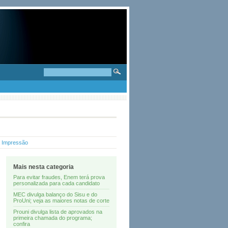
a Impressão
Mais nesta categoria
Para evitar fraudes, Enem terá prova
personalizada para cada candidato
MEC divulga balanço do Sisu e do
ProUni; veja as maiores notas de corte
Prouni divulga lista de aprovados na
primeira chamada do programa;
confira