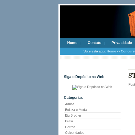
Home
Contato
Privacidade
Você está aqui:
Home
->
Concurs
ST
Siga o Depósito na Web
Pos
Categorias
Adulto
Beleza e Moda
Big Brother
Brasil
Carros
Celebridades