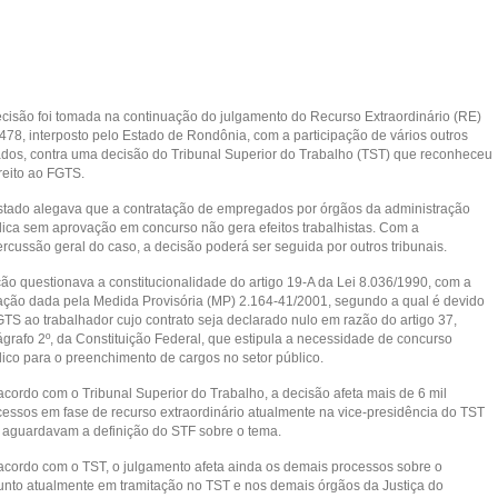
ecisão foi tomada na continuação do julgamento do Recurso Extraordinário (RE)
478, interposto pelo Estado de Rondônia, com a participação de vários outros
ados, contra uma decisão do Tribunal Superior do Trabalho (TST) que reconheceu
reito ao FGTS.
stado alegava que a contratação de empregados por órgãos da administração
lica sem aprovação em concurso não gera efeitos trabalhistas. Com a
ercussão geral do caso, a decisão poderá ser seguida por outros tribunais.
ção questionava a constitucionalidade do artigo 19-A da Lei 8.036/1990, com a
ação dada pela Medida Provisória (MP) 2.164-41/2001, segundo a qual é devido
GTS ao trabalhador cujo contrato seja declarado nulo em razão do artigo 37,
ágrafo 2º, da Constituição Federal, que estipula a necessidade de concurso
lico para o preenchimento de cargos no setor público.
acordo com o Tribunal Superior do Trabalho, a decisão afeta mais de 6 mil
cessos em fase de recurso extraordinário atualmente na vice-presidência do TST
 aguardavam a definição do STF sobre o tema.
acordo com o TST, o julgamento afeta ainda os demais processos sobre o
unto atualmente em tramitação no TST e nos demais órgãos da Justiça do