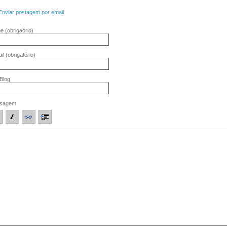
Enviar postagem por email
me
(obrigaório)
il
(obrigatório)
/Blog
sagem