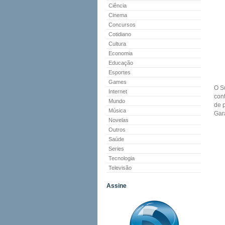
Ciência
Cinema
Concursos
Cotidiano
Cultura
Economia
Educação
Esportes
Games
O S
Internet
con
Mundo
de 
Música
Gar
Novelas
Outros
Saúde
Series
Tecnologia
Televisão
Assine