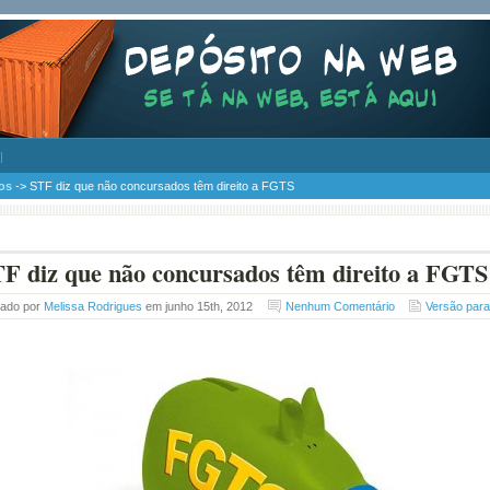
os
-> STF diz que não concursados têm direito a FGTS
F diz que não concursados têm direito a FGTS
tado por
Melissa Rodrigues
em junho 15th, 2012
Nenhum Comentário
Versão par