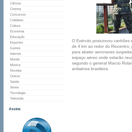
Ciência
Cinema
Concursos
Cotidiano
Cultura
Economia
Educação
O Exército posicionou canhões 
Esportes
de 4 km ao redor do Riocentro, 
Games
para abater aeronaves suspeita
Internet
espaço aéreo onde estarão reun
Mundo
segundo o general Marcio Rolan
Música
antiaérea brasileira.
Novelas
Outros
Saúde
Series
Tecnologia
Televisão
Assine