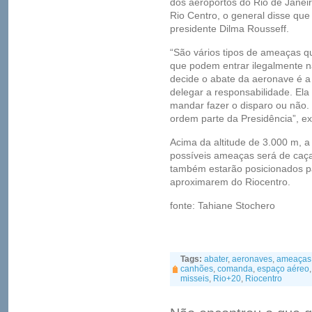
dos aeroportos do Rio de Janeir
Rio Centro, o general disse que
presidente Dilma Rousseff.
“São vários tipos de ameaças 
que podem entrar ilegalmente na
decide o abate da aeronave é a
delegar a responsabilidade. Ela
mandar fazer o disparo ou não.
ordem parte da Presidência”, ex
Acima da altitude de 3.000 m, a
possíveis ameaças será de caça
também estarão posicionados pa
aproximarem do Riocentro.
fonte: Tahiane Stochero
Tags:
abater
,
aeronaves
,
ameaças
canhões
,
comanda
,
espaço aéreo
misseis
,
Rio+20
,
Riocentro