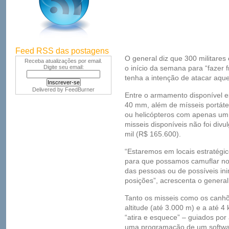
Feed RSS das postagens
O general diz que 300 militares
Receba atualizações por email.
Digite seu email:
o início da semana para “fazer 
tenha a intenção de atacar aque
Delivered by
FeedBurner
Entre o armamento disponível e
40 mm, além de mísseis portátei
ou helicópteros com apenas um 
misseis disponíveis não foi div
mil (R$ 165.600).
“Estaremos em locais estratégic
para que possamos camuflar nos
das pessoas ou de possíveis in
posições”, acrescenta o general
Tanto os misseis como os canhõe
altitude (até 3.000 m) e a até 4
“atira e esquece” – guiados po
uma programação de um softwa