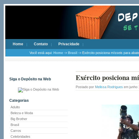
Home
Contato
Privacidade
Você está aqui:
Home
->
Brasil
-> Exército posiciona mísseis para aba
Exército posiciona m
Siga o Depósito na Web
Postado por
Melissa Rodrigues
em junho 
Categorias
Adulto
Beleza e Moda
Big Brother
Brasil
Carros
Celebridades