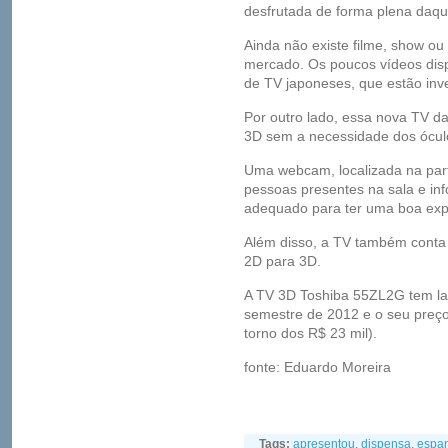
desfrutada de forma plena daqui
Ainda não existe filme, show o
mercado. Os poucos vídeos dis
de TV japoneses, que estão inv
Por outro lado, essa nova TV d
3D sem a necessidade dos ócul
Uma webcam, localizada na parte
pessoas presentes na sala e in
adequado para ter uma boa expe
Além disso, a TV também conta
2D para 3D.
A TV 3D Toshiba 55ZL2G tem la
semestre de 2012 e o seu preço
torno dos R$ 23 mil).
fonte: Eduardo Moreira
Tags:
apresentou
,
dispensa
,
espa