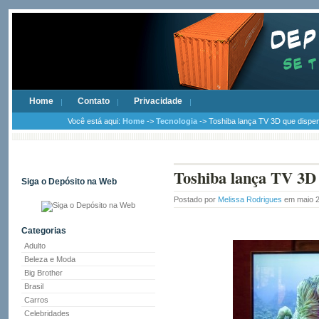
Home
Contato
Privacidade
Você está aqui:
Home
->
Tecnologia
-> Toshiba lança TV 3D que dispe
Toshiba lança TV 3D 
Siga o Depósito na Web
Postado por
Melissa Rodrigues
em maio 2
Categorias
Adulto
Beleza e Moda
Big Brother
Brasil
Carros
Celebridades