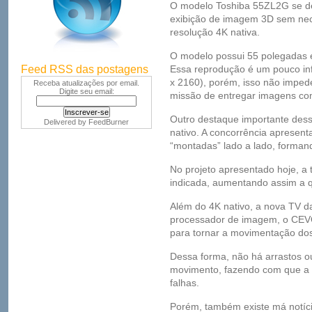
O modelo Toshiba 55ZL2G se de
exibição de imagem 3D sem nec
resolução 4K nativa.
O modelo possui 55 polegadas e
Feed RSS das postagens
Essa reprodução é um pouco inf
x 2160), porém, isso não impe
Receba atualizações por email.
Digite seu email:
missão de entregar imagens com 
Outro destaque importante des
Delivered by
FeedBurner
nativo. A concorrência apresen
“montadas” lado a lado, forman
No projeto apresentado hoje, a t
indicada, aumentando assim a 
Além do 4K nativo, a nova TV 
processador de imagem, o CEVO
para tornar a movimentação dos
Dessa forma, não há arrastos 
movimento, fazendo com que a 
falhas.
Porém, também existe má notíci