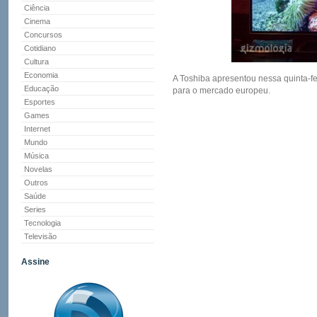
Ciência
Cinema
Concursos
Cotidiano
Cultura
Economia
A Toshiba apresentou nessa quinta-fe
Educação
para o mercado europeu.
Esportes
Games
Internet
Mundo
Música
Novelas
Outros
Saúde
Series
Tecnologia
Televisão
Assine