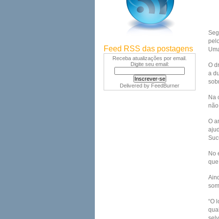
Seg
pel
Feed RSS das postagens
Uma
Receba atualizações por email.
Digite seu email:
O d
a d
sob
Delivered by
FeedBurner
Na 
não
O a
aju
Sucu
No e
que
Ain
some
“O 
qua
sel