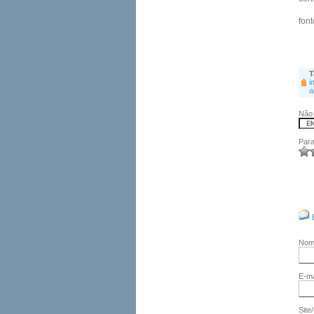
fon
T
i
a
Não 
Para
No
E-ma
Site