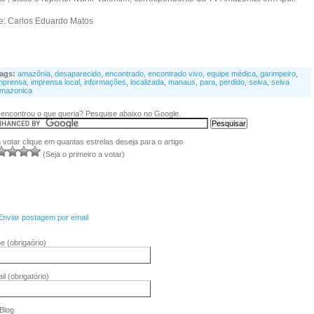
te: Carlos Eduardo Matos
ags:
amazônia
,
desaparecido
,
encontrado
,
encontrado vivo
,
equipe médica
,
garimpeiro
,
mprensa
,
imprensa local
,
informações
,
localizada
,
manaus
,
para
,
perdido
,
selva
,
selva
mazonica
encontrou o que queria? Pesquise abaixo no Google.
 votar clique em quantas estrelas deseja para o artigo
(Seja o primeiro a votar)
Enviar postagem por email
me
(obrigaório)
il
(obrigatório)
/Blog