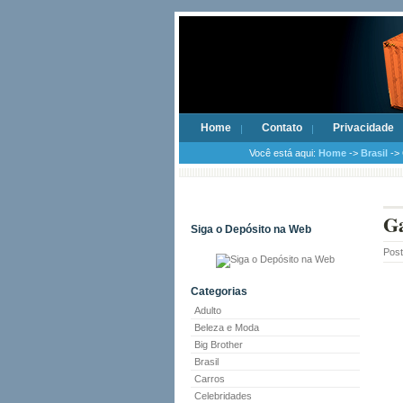
Home
Contato
Privacidade
Você está aqui:
Home
->
Brasil
-> 
Ga
Siga o Depósito na Web
Pos
Categorias
Adulto
Beleza e Moda
Big Brother
Brasil
Carros
Celebridades