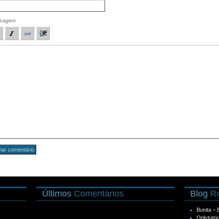
sagem
Últimos
Comentários
Blog
Ro
Bunita –
Onlytutor