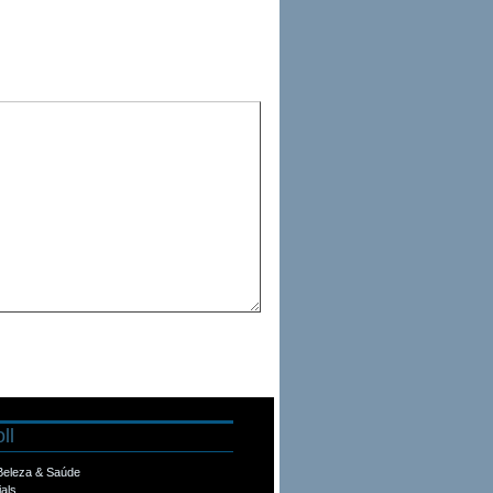
ll
 Beleza & Saúde
ials