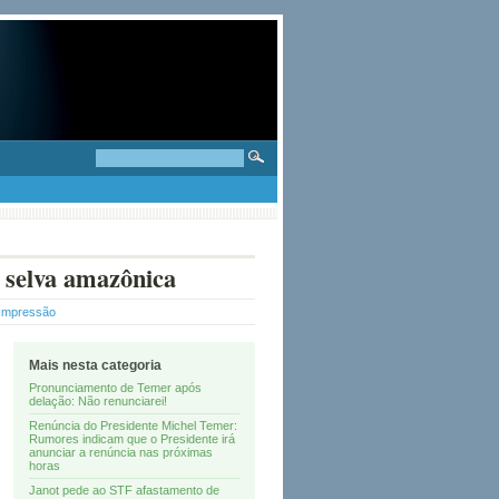
 selva amazônica
 Impressão
Mais nesta categoria
Pronunciamento de Temer após
delação: Não renunciarei!
Renúncia do Presidente Michel Temer:
Rumores indicam que o Presidente irá
anunciar a renúncia nas próximas
horas
Janot pede ao STF afastamento de