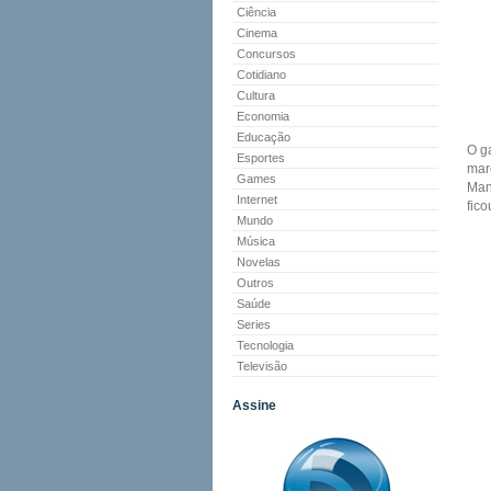
Ciência
Cinema
Concursos
Cotidiano
Cultura
Economia
Educação
O g
Esportes
mar
Games
Mana
Internet
fic
Mundo
Música
Novelas
Outros
Saúde
Series
Tecnologia
Televisão
Assine