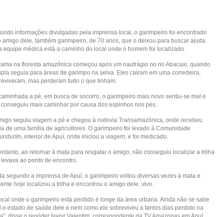
undo informações divulgadas pela imprensa local, o garimpeiro foi encontrado
o amigo dele, também garimpeiro, de 70 anos, que o deixou para buscar ajuda.
 equipe médica está a caminho do local onde o homem foi localizado.
rama na floresta amazônica começou após um naufrágio no rio Abacaxi, quando
upla seguia para áreas de garimpo na selva. Eles caíram em uma corredeira,
reviveram, mas perderam tudo o que tinham.
caminhada a pé, em busca de socorro, o garimpeiro mais novo sentiu-se mal e
 conseguiu mais caminhar por causa dos espinhos nos pés.
migo seguiu viagem a pé e chegou à rodovia Transamazônica, onde recebeu
da de uma família de agricultores. O garimpeiro foi levado à Comunidade
ndurím, interior de Apuí, onde iniciou a viagem, e foi medicado.
ntanto, ao retornar à mata para resgatar o amigo, não conseguiu localizar a trilha
 levava ao ponto de encontro.
da segundo a imprensa de Apuí, o garimpeiro voltou diversas vezes à mata e
nte hoje localizou a trilha e encontrou o amigo dele, vivo.
local onde o garimpeiro está perdido é longe da área urbana. Ainda não se sabe
l o estado de saúde dele e nem como ele sobreviveu a tantos dias perdido na
va”, disse o repórter Ivanir Valentim, correspondente da TV Amazonas em Apuí.