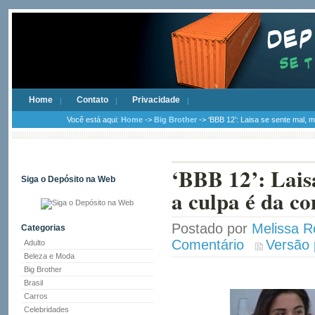
Home
Contato
Privacidade
Você está aqui:
Home
->
Big Brother
-> ‘BBB 12’: Laisa se sente mal, 
‘BBB 12’: Lais
Siga o Depósito na Web
a culpa é da 
Postado por
Melissa R
Categorias
Comentário
Versão 
Adulto
Beleza e Moda
Big Brother
Brasil
Carros
Celebridades