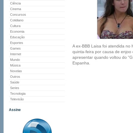
Ciência
Cinema
Concursos
Cotidiano
Cultura
Economia
Educação
Esportes
A ex-BBB Laisa foi atendida no H
Games
quinta-feira por causa de enjo
Internet
apresentar quando voltou do “G
Mundo
Espanha.
Música
Novelas
Outros
Saúde
Series
Tecnologia
Televisão
Assine