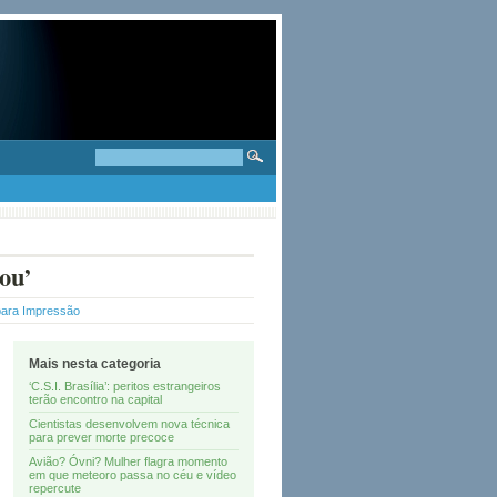
ou’
para Impressão
Mais nesta categoria
‘C.S.I. Brasília’: peritos estrangeiros
terão encontro na capital
Cientistas desenvolvem nova técnica
para prever morte precoce
Avião? Óvni? Mulher flagra momento
em que meteoro passa no céu e vídeo
repercute