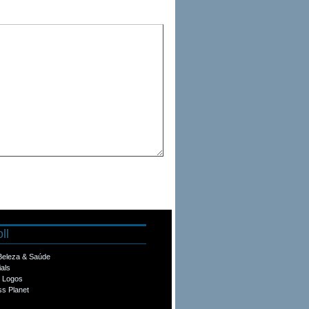
ll
 Beleza & Saúde
ials
e Logos
s Planet