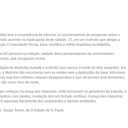
ilitar teve a incumbência de informar os coordenadores de pesquisas sobre o
êndio ocorrido na madrugada deste sábado, 25, em um incêndio que atingiu a
ção Comandante Ferraz, base científica e militar brasileira na Antártida.
ia 60 pessoas na estação, metade delas pesquisadores de universidades
ionais, que escaparam ilesos.
stação foi destruída durante o incêndio que causou a morte de dois sargentos. Em
a, a Marinha não reconhecia nem as mortes nem a destruição da base. Informava
nas que dois militares estavam desaparecidos e que um terceiro teve ferimentos,
 não corre risco de morte.
ogo começou na praça das máquinas, onde funcionam os geradores da estação, e
alastrou com rapidez. A estação tem um formato contínuo. A praça das máquinas
 é separada fisicamente dos alojamentos e demais ambientes.
e: Sergio Torres, de O Estado de S. Paulo