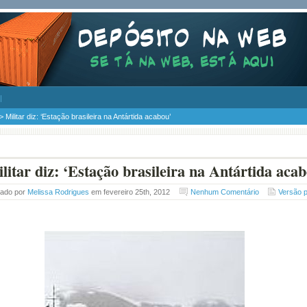
> Militar diz: ‘Estação brasileira na Antártida acabou’
litar diz: ‘Estação brasileira na Antártida acab
tado por
Melissa Rodrigues
em fevereiro 25th, 2012
Nenhum Comentário
Versão 