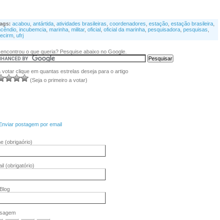
ags:
acabou
,
antártida
,
atividades brasileiras
,
coordenadores
,
estação
,
estação brasileira
,
ncêndio
,
incubemcia
,
marinha
,
militar
,
oficial
,
oficial da marinha
,
pesquisadora
,
pesquisas
,
ecirm
,
ufrj
encontrou o que queria? Pesquise abaixo no Google.
 votar clique em quantas estrelas deseja para o artigo
(Seja o primeiro a votar)
Enviar postagem por email
me
(obrigaório)
il
(obrigatório)
/Blog
sagem