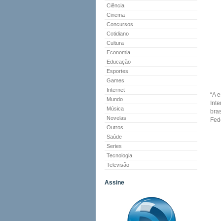
Ciência
Cinema
Concursos
Cotidiano
Cultura
Economia
Educação
Esportes
Games
Internet
“A 
Mundo
Inte
Música
bra
Novelas
Fed
Outros
Saúde
Series
Tecnologia
Televisão
Assine