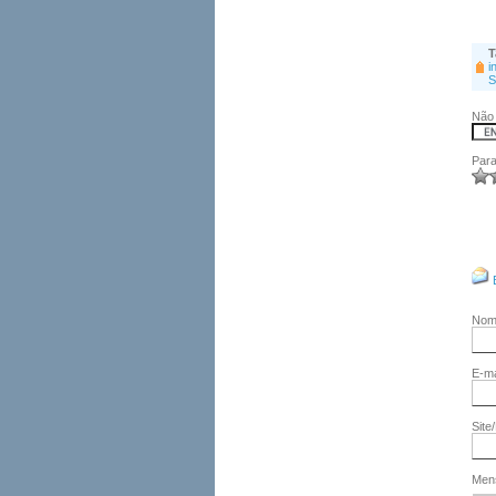
T
i
S
Não 
Para
No
E-ma
Site
Men