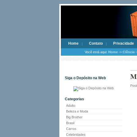
Home
Contato
Privacidade
Você está aqui:
Home
->
Ciência
-
Mi
Siga o Depósito na Web
Pos
Categorias
Adulto
Beleza e Moda
Big Brother
Brasil
Carros
Celebridades