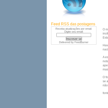
Feed RSS das postagens
Receba atualizações por email.
O m
Digite seu email:
inc
Esta
Delivered by
FeedBurner
Hav
nac
A e
not
ape
mas
O f
se 
não
font