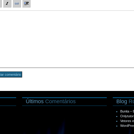
Últimos
Comentários
Blog
Ro
Bunita –
Onlytutor
Vetores 
WordPres