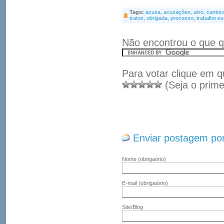
Tags:
acusa
,
acusações
,
alvo
,
cantor
tratos
,
obrigada
,
processo
,
trabalho e
Não encontrou o que q
Para votar clique em q
(Seja o prime
Enviar postagem por
Nome
(obrigaório)
E-mail
(obrigatório)
Site/Blog