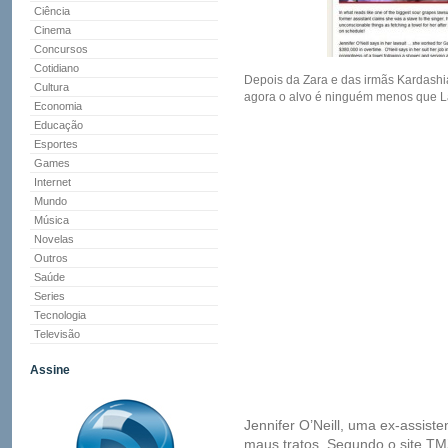
Ciência
Cinema
Concursos
Cotidiano
Depois da Zara e das irmãs Kardashi
Cultura
agora o alvo é ninguém menos que 
Economia
Educação
Esportes
Games
Internet
Mundo
Música
Novelas
Outros
Saúde
Series
Tecnologia
Televisão
Assine
Jennifer O’Neill, uma ex-assist
maus tratos. Segundo o site TM