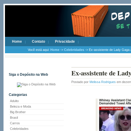
Home
Contato
Privacidade
Você está aqui:
Home
->
Celebridades
-> Ex-assistente de Lady Gaga 
Ex-assistente de Lad
Siga o Depósito na Web
Postado por
Melissa Rodrigues
em dezemb
Categorias
Adulto
Beleza e Moda
Big Brother
Brasil
Carros
Celebridades