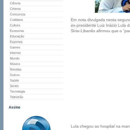
Ciência
Cinema
Concursos
Em nota divulgada nesta segund
Cotidiano
ex-presidente Luiz Inácio Lula d
Cultura
Sírio-Libanês afirmou que o “pa
Economia
Educação
Esportes
Games
Internet
Mundo
Música
Novelas
Outros
Saúde
Series
Tecnologia
Televisão
Assine
Lula chegou ao hospital na ma