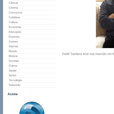
Ciência
Cinema
Concursos
Cotidiano
Cultura
Economia
Educação
Esportes
Games
Internet
Mundo
Dedé Santana teve sua mansão em It
Música
Novelas
Outros
Saúde
Series
Tecnologia
Televisão
Assine