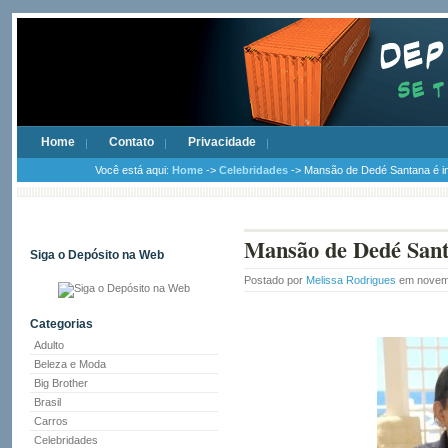
Home
Contato
Privacidade
Você está aqui:
Home
->
Celebridades
-> Mansão de Dedé Santana é i
Mansão de Dedé Sant
Siga o Depósito na Web
Postado por
Melissa Rodrigues
em novemb
Categorias
Adulto
Beleza e Moda
Big Brother
Brasil
Carros
Celebridades