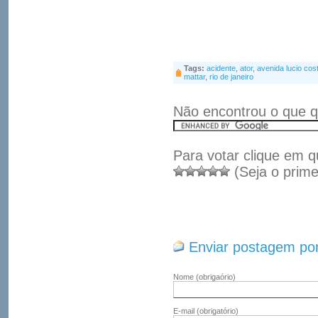
Tags:
acidente
,
ator
,
avenida lucio cos
mattar
,
rio de janeiro
Não encontrou o que q
Para votar clique em q
(Seja o prime
Enviar postagem por
Nome
(obrigaório)
E-mail
(obrigatório)