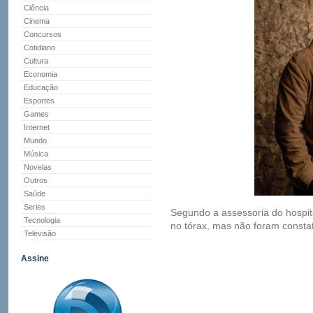
Ciência
Cinema
Concursos
Cotidiano
Cultura
Economia
Educação
Esportes
Games
Internet
Mundo
Música
Novelas
Outros
Saúde
Series
Segundo a assessoria do hospita
Tecnologia
no tórax, mas não foram consta
Televisão
Assine