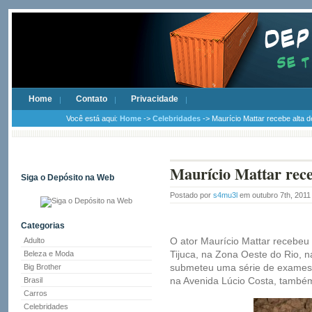
Home
Contato
Privacidade
Você está aqui:
Home
->
Celebridades
-> Maurício Mattar recebe alta d
Maurício Mattar receb
Siga o Depósito na Web
Postado por
s4mu3l
em outubro 7th, 201
Categorias
O ator Maurício Mattar recebeu 
Adulto
Tijuca, na Zona Oeste do Rio, na
Beleza e Moda
submeteu uma série de exames d
Big Brother
na Avenida Lúcio Costa, também
Brasil
Carros
Celebridades