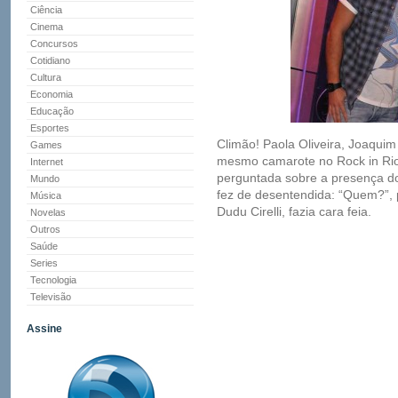
Ciência
Cinema
Concursos
Cotidiano
Cultura
Economia
Educação
Esportes
Climão! Paola Oliveira, Joaqui
Games
mesmo camarote no Rock in Rio, 
Internet
perguntada sobre a presença do
Mundo
fez de desentendida: “Quem?”, 
Música
Dudu Cirelli, fazia cara feia.
Novelas
Outros
Saúde
Series
Tecnologia
Televisão
Assine