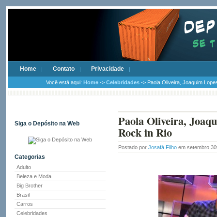
Home
Contato
Privacidade
Você está aqui:
Home
->
Celebridades
-> Paola Oliveira, Joaquim Lope
Paola Oliveira, Joaq
Siga o Depósito na Web
Rock in Rio
Postado por
Josafá Filho
em setembro 30
Categorias
Adulto
Beleza e Moda
Big Brother
Brasil
Carros
Celebridades