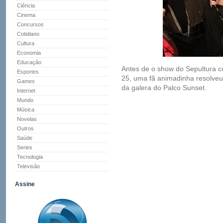
Ciência
Cinema
Concursos
Cotidiano
Cultura
Economia
Educação
Antes de o show do Sepultura c
Esportes
25, uma fã animadinha resolveu t
Games
da galera do Palco Sunset.
Internet
Mundo
Música
Novelas
Outros
Saúde
Series
Tecnologia
Televisão
Assine