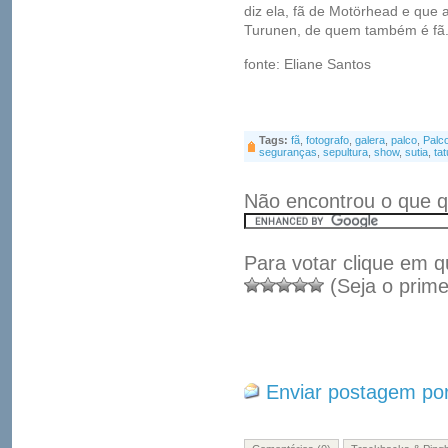
diz ela, fã de Motörhead e que 
Turunen, de quem também é fã
fonte: Eliane Santos
Tags:
fã
,
fotografo
,
galera
,
palco
,
Palc
seguranças
,
sepultura
,
show
,
sutia
,
ta
Não encontrou o que q
Para votar clique em q
(Seja o prime
Enviar postagem por