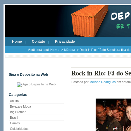
Home
Contato
Privacidade
Você está aqui:
Home
->
Música
-> Rock in Rio: Fã do Sepultura fica de
Rock in Rio: Fã do Se
Siga o Depósito na Web
Postado por
Melissa Rodrigues
em setemb
Categorias
Adulto
Beleza e Moda
Big Brother
Brasil
Carros
Celebridades