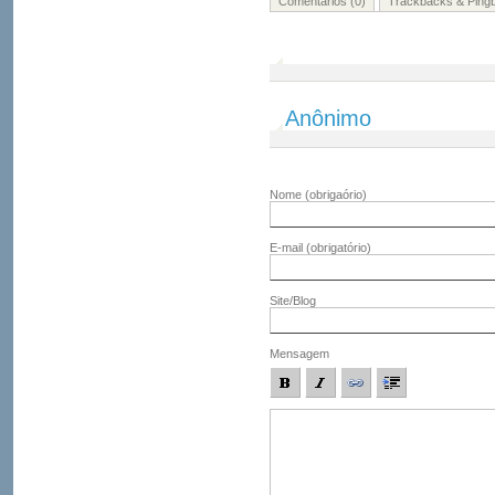
Comentários (0)
Trackbacks & Pingb
Anônimo
Nome
(obrigaório)
E-mail
(obrigatório)
Site/Blog
Mensagem