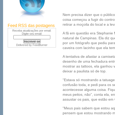
Nem precisa dizer que o público
coisa começou a fugir do contr
retirar a moçoila do local e a l
Feed RSS das postagens
Receba atualizações por email.
A fã em questão era Stephanie
Digite seu email:
natural de Campinas. Ela diz qu
por um fotógrafo que pediu par
Delivered by
FeedBurner
caveira com lacinho que ela te
A tentativa de afastar a camiset
desenho de uma fechadura entre
mostrar as tattoos, ela ganhou 
deixar a paulista só de top.
“Estava só mostrando a tatuagem
confusão toda, e pedi para os s
acontecesse alguma coisa. Fiq
meus peitos, não”, conta ela, e
assustar os pais, que estão em
“Meus pais sabem que estou aqu
pensem que estou mostrando me