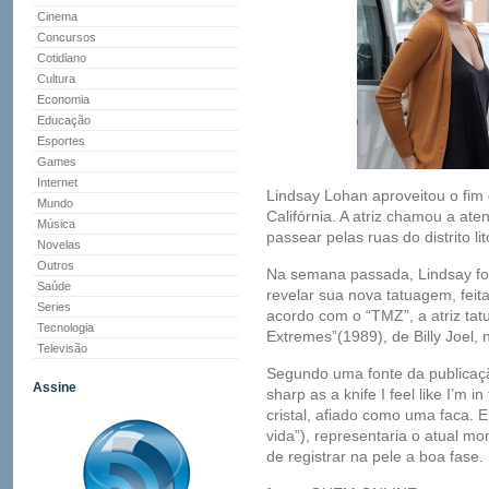
Cinema
Concursos
Cotidiano
Cultura
Economia
Educação
Esportes
Games
Internet
Lindsay Lohan aproveitou o fim 
Mundo
Califórnia. A atriz chamou a at
Música
passear pelas ruas do distrito 
Novelas
Outros
Na semana passada, Lindsay foi
Saúde
revelar sua nova tatuagem, fei
Series
acordo com o “TMZ”, a atriz ta
Tecnologia
Extremes”(1989), de Billy Joel, n
Televisão
Segundo uma fonte da publicação
Assine
sharp as a knife I feel like I’m 
cristal, afiado como uma faca. 
vida”), representaria o atual m
de registrar na pele a boa fase.