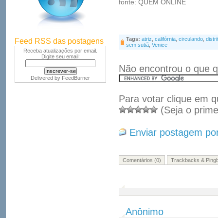
fonte: QUEM ONLINE
Tags:
atriz
,
califórnia
,
circulando
,
distr
Feed RSS das postagens
sem sutiã
,
Venice
Receba atualizações por email.
Digite seu email:
Não encontrou o que q
Delivered by
FeedBurner
Para votar clique em q
(Seja o prime
Enviar postagem por
Comentários (0)
Trackbacks & Pingb
Anônimo