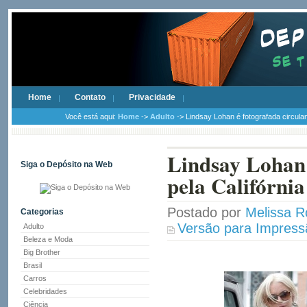
Home
Contato
Privacidade
Você está aqui:
Home
->
Adulto
-> Lindsay Lohan é fotografada circulan
Lindsay Lohan 
Siga o Depósito na Web
pela Califórnia
Postado por
Melissa R
Categorias
Versão para Impress
Adulto
Beleza e Moda
Big Brother
Brasil
Carros
Celebridades
Ciência