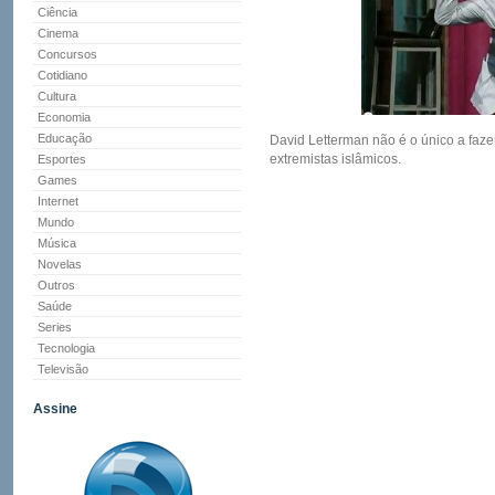
Ciência
Cinema
Concursos
Cotidiano
Cultura
Economia
Educação
David Letterman não é o único a faz
extremistas islâmicos.
Esportes
Games
Internet
Mundo
Música
Novelas
Outros
Saúde
Series
Tecnologia
Televisão
Assine