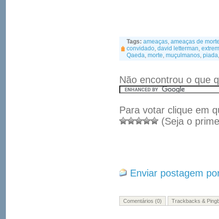
Tags:
ameaças
,
ameaças de mort
convidado
,
david letterman
,
extrem
Qaeda
,
morte
,
muçulmanos
,
piada
Não encontrou o que q
Para votar clique em q
(Seja o prime
Enviar postagem por
Comentários (0)
Trackbacks & Pingb