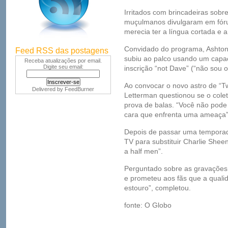
Irritados com brincadeiras sobr
muçulmanos divulgaram em fóru
merecia ter a língua cortada e 
Convidado do programa, Ashton 
Feed RSS das postagens
subiu ao palco usando um capac
Receba atualizações por email.
Digite seu email:
inscrição “not Dave” (“não sou o
Ao convocar o novo astro de “Tw
Delivered by
FeedBurner
Letterman questionou se o cole
prova de balas. “Você não pode
cara que enfrenta uma ameaça”
Depois de passar uma temporad
TV para substituir Charlie Shee
a half men”.
Perguntado sobre as gravações, 
e prometeu aos fãs que a qualid
estouro”, completou.
fonte: O Globo