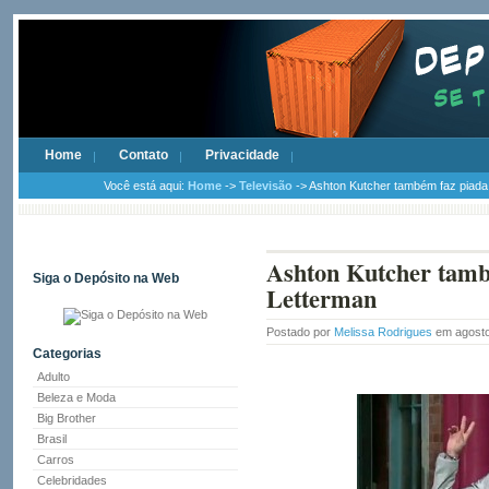
Home
Contato
Privacidade
Você está aqui:
Home
->
Televisão
-> Ashton Kutcher também faz piada
Ashton Kutcher tamb
Siga o Depósito na Web
Letterman
Postado por
Melissa Rodrigues
em agosto
Categorias
Adulto
Beleza e Moda
Big Brother
Brasil
Carros
Celebridades