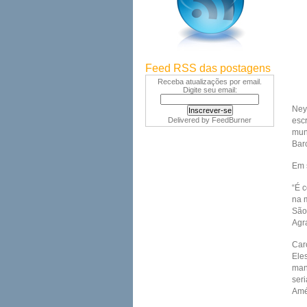
Feed RSS das postagens
Receba atualizações por email.
Digite seu email:
Ney
Delivered by
FeedBurner
esc
mun
Bar
Em 
“É 
na 
São 
Agr
Car
Ele
man
ser
Amé