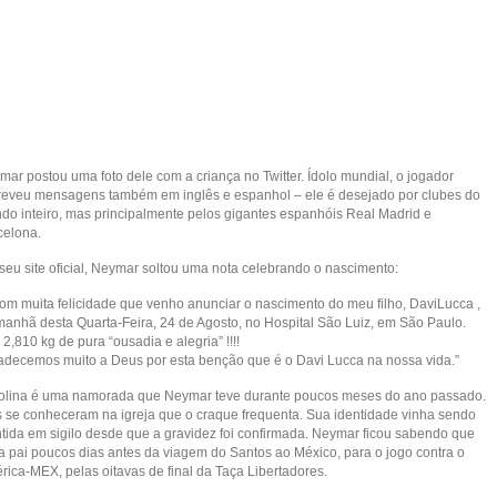
mar postou uma foto dele com a criança no Twitter. Ídolo mundial, o jogador
reveu mensagens também em inglês e espanhol – ele é desejado por clubes do
do inteiro, mas principalmente pelos gigantes espanhóis Real Madrid e
celona.
seu site oficial, Neymar soltou uma nota celebrando o nascimento:
com muita felicidade que venho anunciar o nascimento do meu filho, DaviLucca ,
manhã desta Quarta-Feira, 24 de Agosto, no Hospital São Luiz, em São Paulo.
2,810 kg de pura “ousadia e alegria” !!!!
adecemos muito a Deus por esta benção que é o Davi Lucca na nossa vida.”
olina é uma namorada que Neymar teve durante poucos meses do ano passado.
s se conheceram na igreja que o craque frequenta. Sua identidade vinha sendo
tida em sigilo desde que a gravidez foi confirmada. Neymar ficou sabendo que
ia pai poucos dias antes da viagem do Santos ao México, para o jogo contra o
rica-MEX, pelas oitavas de final da Taça Libertadores.