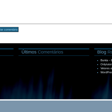
Últimos
Comentários
Blog
Ro
Bunita –
Onlytutor
Vetores 
WordPres