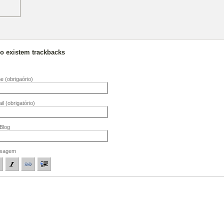
 existem trackbacks
me
(obrigaório)
il
(obrigatório)
/Blog
sagem