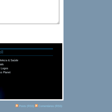
ll
 Beleza & Saúde
ials
e Logos
s Planet
Posts (RSS)
Comentários (RSS)