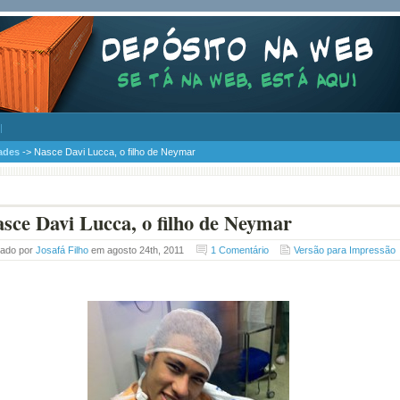
ades
-> Nasce Davi Lucca, o filho de Neymar
sce Davi Lucca, o filho de Neymar
tado por
Josafá Filho
em agosto 24th, 2011
1 Comentário
Versão para Impressão