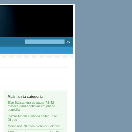
Mais nesta categoria
Eike Batista terá de pagar R$ 52
milhões para continuar em prisão
domiciliar
Gilmar Mendes manda soltar José
Dirceu
Morre aos 70 anos o cantor Belchior