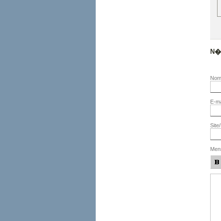
N�o
No
E-ma
Site
Men