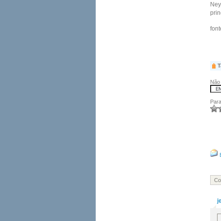
Ney
pri
fon
T
Não 
Para
Co
j