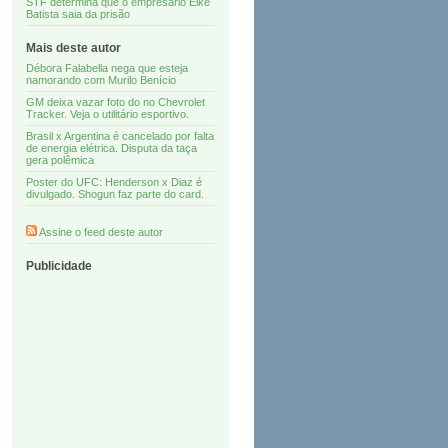
STF determina que o empresário Eike
Batista saia da prisão
Mais deste autor
Débora Falabella nega que esteja
namorando com Murilo Benício
GM deixa vazar foto do no Chevrolet
Tracker. Veja o utilitário esportivo.
Brasil x Argentina é cancelado por falta
de energia elétrica. Disputa da taça
gera polêmica
Poster do UFC: Henderson x Diaz é
divulgado. Shogun faz parte do card.
Assine o feed deste autor
Publicidade