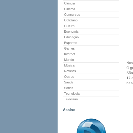
Ciência
Cinema
Concursos
Cotidiano
Cultura
Economia
Educação
Esportes
Games
Internet
Mundo
Nas
Música
O g
Novelas
São
Outros
17 
Saúde
nas
Series
Tecnologia
Televisão
Assine