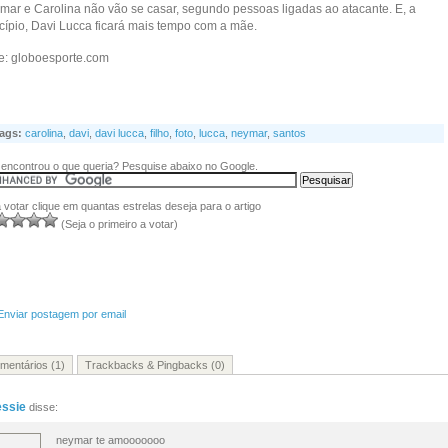
mar e Carolina não vão se casar, segundo pessoas ligadas ao atacante. E, a
ncípio, Davi Lucca ficará mais tempo com a mãe.
te: globoesporte.com
ags:
carolina
,
davi
,
davi lucca
,
filho
,
foto
,
lucca
,
neymar
,
santos
encontrou o que queria? Pesquise abaixo no Google.
 votar clique em quantas estrelas deseja para o artigo
(Seja o primeiro a votar)
Enviar postagem por email
mentários (1)
Trackbacks & Pingbacks (0)
essie
disse:
neymar te amooooooo