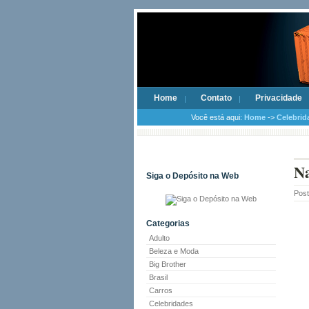
Home
Contato
Privacidade
Você está aqui:
Home
->
Celebrid
Na
Siga o Depósito na Web
Pos
Categorias
Adulto
Beleza e Moda
Big Brother
Brasil
Carros
Celebridades