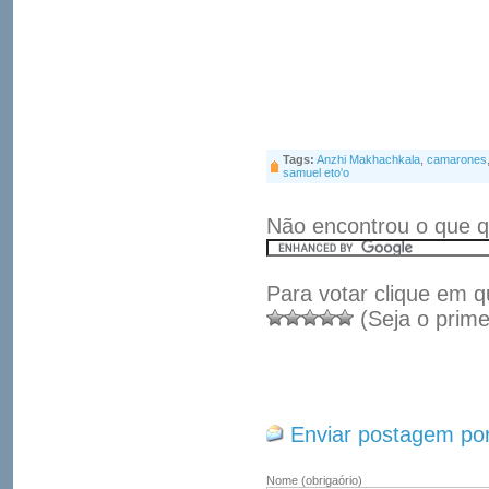
Tags:
Anzhi Makhachkala
,
camarones
samuel eto'o
Não encontrou o que q
Para votar clique em q
(Seja o prime
Enviar postagem por
Nome
(obrigaório)