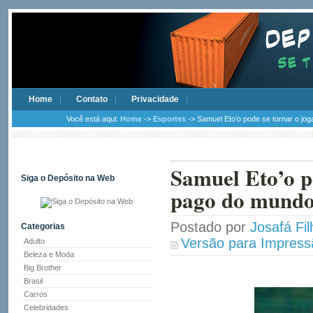
Home
Contato
Privacidade
Você está aqui:
Home
->
Esportes
-> Samuel Eto’o pode se tornar o j
Samuel Eto’o p
Siga o Depósito na Web
pago do mund
Postado por
Josafá Fil
Categorias
Versão para Impress
Adulto
Beleza e Moda
Big Brother
Brasil
Carros
Celebridades