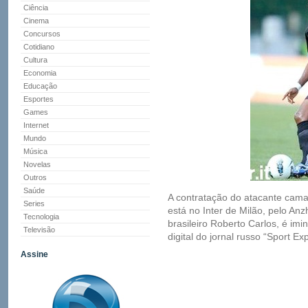
Ciência
Cinema
Concursos
Cotidiano
Cultura
Economia
Educação
Esportes
Games
Internet
Mundo
Música
Novelas
Outros
Saúde
A contratação do atacante cam
Series
está no Inter de Milão, pelo Anz
Tecnologia
brasileiro Roberto Carlos, é im
Televisão
digital do jornal russo “Sport Ex
Assine