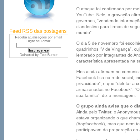
O ataque foi confirmado por mei
YouTube. Nele, a gravação afirm
governos, “vendendo informaçõe
clandestino para firmas de seg
Feed RSS das postagens
mundo”.
Receba atualizações por email.
Digite seu email:
O dia 5 de novembro foi escolhid
quadrinhos “V de Vingança”, cu
lembrado por integrantes do A
Delivered by
FeedBurner
característica apresentada na sé
Eles ainda afirmam no comunica
Facebook fica na rede social, 
privacidade”, e que “deletar a c
armazenados no Facebook”. “O
sua família”, diz a mensagem.
O grupo ainda avisa que o dia
Ainda pelo Twitter, o Anonymo
estava organizando o que cha
(#opfacebook), mas que nem t
participavam da preparação do 