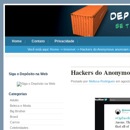
Home
Contato
Privacidade
Você está aqui:
Home
->
Internet
-> Hackers do Anonymous anunciam 
Hackers do Anonymo
Siga o Depósito na Web
Postado por
Melissa Rodrigues
em agosto
Categorias
Adulto
Beleza e Moda
Big Brother
Brasil
Carros
Celebridades