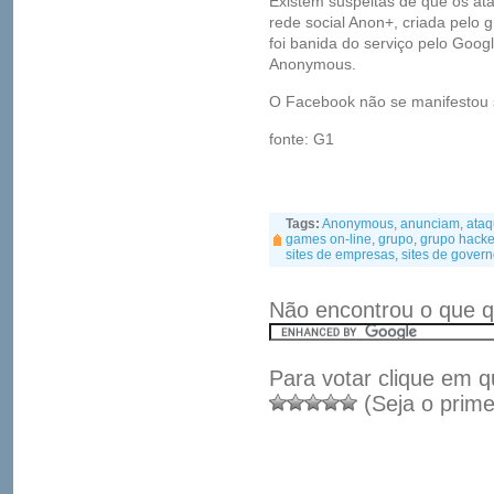
Existem suspeitas de que os ata
rede social Anon+, criada pelo
foi banida do serviço pelo Googl
Anonymous.
O Facebook não se manifestou
fonte: G1
Tags:
Anonymous
,
anunciam
,
ata
games on-line
,
grupo
,
grupo hacke
sites de empresas
,
sites de gover
Não encontrou o que q
Para votar clique em q
(Seja o prime