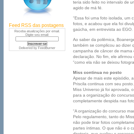
teria sido feito no intervalo de 
agido de má fé.
“Essa foi uma foto isolada, um 
fotos, e acabou que ela foi div
Feed RSS das postagens
gaúcha, em entrevista ao EGO.
Receba atualizações por email.
Digite seu email:
Ao saber da polêmica, Boanerge
também se complicou ao dizer que
Delivered by
FeedBurner
campanha de câncer de mama e 
declaração. No fim, ele afirmou 
“como ela não se deixou fotograf
Miss continua no posto
Apesar de mais este episódio, 
Priscila continua com seu posto
Miss Universo já foi aprovada,
para a organização do concurso
completamente despida nas fotos
“A organização do concurso man
Pelo regulamento, tanto do Miss
não pode tirar fotos completame
partes íntimas. O que não é o c
diretoria, que avaliou e repass