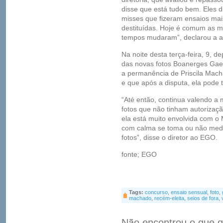
disse que está tudo bem. Eles d
misses que fizeram ensaios mai
destituídas. Hoje é comum as m
tempos mudaram”, declarou a a
Na noite desta terça-feira, 9, 
das novas fotos Boanerges Gaeta
a permanência de Priscila Mac
e que após a disputa, ela pode 
“Até então, continua valendo a 
fotos que não tinham autorizaç
ela está muito envolvida com o 
com calma se toma ou não medi
fotos”, disse o diretor ao EGO.
fonte; EGO
Tags:
concurso
,
ensaio sensual
,
foto
,
machado
,
recém-eleita
,
seios de fora
,
Não encontrou o que q