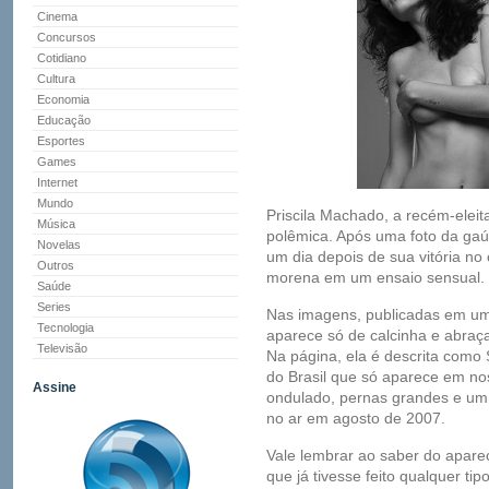
Cinema
Concursos
Cotidiano
Cultura
Economia
Educação
Esportes
Games
Internet
Mundo
Priscila Machado, a recém-eleit
Música
polêmica. Após uma foto da gaú
Novelas
um dia depois de sua vitória no
Outros
morena em um ensaio sensual.
Saúde
Series
Nas imagens, publicadas em um s
Tecnologia
aparece só de calcinha e abra
Televisão
Na página, ela é descrita como
do Brasil que só aparece em nos
Assine
ondulado, pernas grandes e um c
no ar em agosto de 2007.
Vale lembrar ao saber do apare
que já tivesse feito qualquer ti