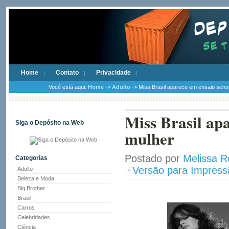
Home
Contato
Privacidade
Você está aqui:
Home
->
Adulto
-> Miss Brasil aparece em ensaio sens
Miss Brasil ap
Siga o Depósito na Web
mulher
Postado por
Melissa R
Categorias
Versão para Impress
Adulto
Beleza e Moda
Big Brother
Brasil
Carros
Celebridades
Ciência