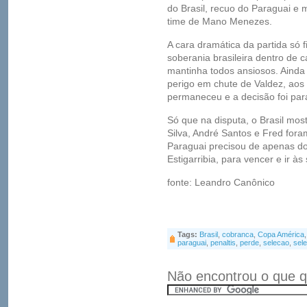
do Brasil, recuo do Paraguai e
time de Mano Menezes.
A cara dramática da partida só 
soberania brasileira dentro de c
mantinha todos ansiosos. Aind
perigo em chute de Valdez, aos 
permaneceu e a decisão foi para
Só que na disputa, o Brasil mos
Silva, André Santos e Fred for
Paraguai precisou de apenas doi
Estigarribia, para vencer e ir à
fonte: Leandro Canônico
Tags:
Brasil
,
cobranca
,
Copa América
paraguai
,
penaltis
,
perde
,
selecao
,
sele
Não encontrou o que q