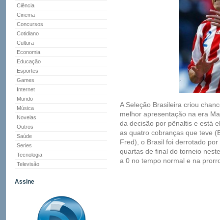
Ciência
Cinema
Concursos
Cotidiano
Cultura
Economia
Educação
Esportes
Games
Internet
Mundo
A Seleção Brasileira criou chan
Música
melhor apresentação na era M
Novelas
da decisão por pênaltis e está 
Outros
as quatro cobranças que teve (E
Saúde
Fred), o Brasil foi derrotado po
Series
quartas de final do torneio nes
Tecnologia
a 0 no tempo normal e na prorr
Televisão
Assine