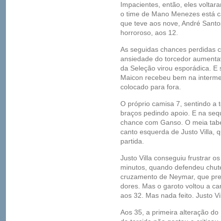
Impacientes, então, eles voltar
o time de Mano Menezes está c
que teve aos nove, André Santo
horroroso, aos 12.
As seguidas chances perdidas c
ansiedade do torcedor aumenta
da Seleção virou esporádica. E 
Maicon recebeu bem na intermed
colocado para fora.
O próprio camisa 7, sentindo a 
braços pedindo apoio. E na seq
chance com Ganso. O meia tabe
canto esquerda de Justo Villa,
partida.
Justo Villa conseguiu frustrar o
minutos, quando defendeu chut
cruzamento de Neymar, que pre
dores. Mas o garoto voltou a ca
aos 32. Mas nada feito. Justo Vil
Aos 35, a primeira alteração do