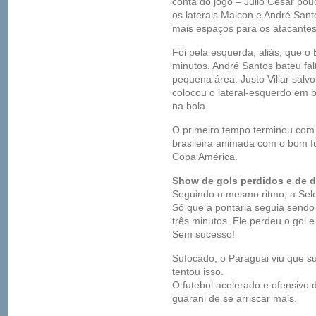
conta do jogo – Julio César pou
os laterais Maicon e André San
mais espaços para os atacantes
Foi pela esquerda, aliás, que o
minutos. André Santos bateu falt
pequena área. Justo Villar salv
colocou o lateral-esquerdo em 
na bola.
O primeiro tempo terminou com
brasileira animada com o bom f
Copa América.
Show de gols perdidos e de de
Seguindo o mesmo ritmo, a Seleç
Só que a pontaria seguia sendo
três minutos. Ele perdeu o gol 
Sem sucesso!
Sufocado, o Paraguai viu que s
tentou isso.
O futebol acelerado e ofensivo d
guarani de se arriscar mais.