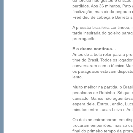
da torcida não gostou e critico
perdidos. Aos 36 minutos, Pato
finalização, mas ainda pegou o 
Fred deu de cabeça e Barreto sa
A pressão brasileira continuou, m
tarde inspirada do goleiro para
prorrogação.
E o drama continua…
Antes de a bola rolar para a pr
time do Brasil. Todos os jogad
conversaram com o técnico Man
os paraguaios estavam dispostos
lento.
Muito melhor na partida, o Brasi
pedaladas de Robinho. Só que 
cansado: Ganso não aguentava 
espera dele. Entrou, então, Lu
minutos entre Lucas Leiva e Anto
Os dois se estranharam em disput
trocaram empurrões, mas só os 
final do primeiro tempo da pro