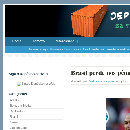
Home
Contato
Privacidade
Você está aqui:
Home
->
Esportes
-> Brasil perde nos pênaltis e é elim
Brasil perde nos pêna
Siga o Depósito na Web
Postado por
Melissa Rodrigues
em julho 
Categorias
Adulto
Beleza e Moda
Big Brother
Brasil
Carros
Celebridades