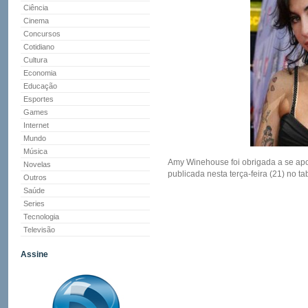
Ciência
Cinema
Concursos
Cotidiano
Cultura
Economia
Educação
Esportes
Games
Internet
Mundo
Música
Amy Winehouse foi obrigada a se apo
Novelas
publicada nesta terça-feira (21) no ta
Outros
Saúde
Series
Tecnologia
Televisão
Assine