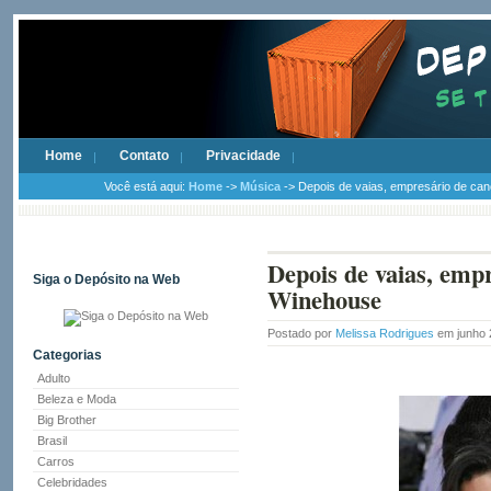
Home
Contato
Privacidade
Você está aqui:
Home
->
Música
-> Depois de vaias, empresário de ca
Depois de vaias, emp
Siga o Depósito na Web
Winehouse
Postado por
Melissa Rodrigues
em junho 
Categorias
Adulto
Beleza e Moda
Big Brother
Brasil
Carros
Celebridades