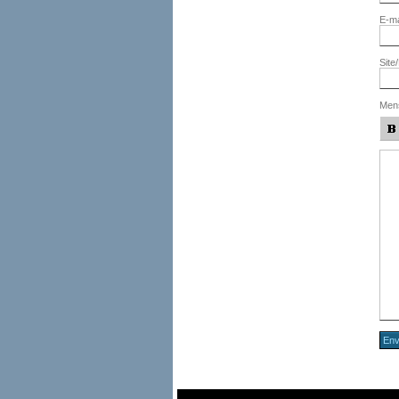
E-ma
Site
Men