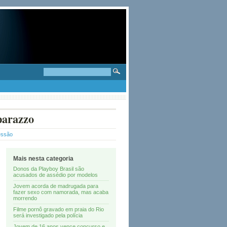
parazzo
essão
Mais nesta categoria
Donos da Playboy Brasil são
acusados de assédio por modelos
Jovem acorda de madrugada para
fazer sexo com namorada, mas acaba
morrendo
Filme pornô gravado em praia do Rio
será investigado pela polícia
Jovem de 16 anos vence concurso e