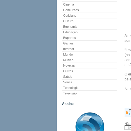
Cinema
Concursos
Cotidiano
Cultura
Economia
Educação
A m
Esportes
sem
Games
Internet
“Le
Mundo
(na 
con
Música
de 
Novelas
Outros
O e
Saúde
bele
Series
Tecnologia
fon
Televisão
Assine
T
G
Não 