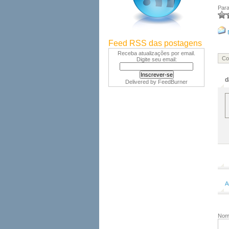
Para
Feed RSS das postagens
Receba atualizações por email.
Co
Digite seu email:
d
Delivered by
FeedBurner
A
No