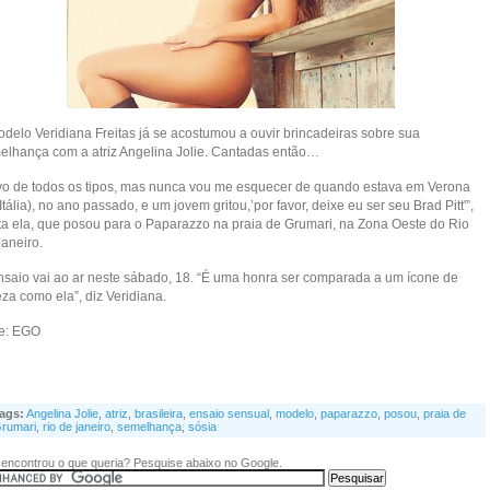
odelo Veridiana Freitas já se acostumou a ouvir brincadeiras sobre sua
elhança com a atriz Angelina Jolie. Cantadas então…
vo de todos os tipos, mas nunca vou me esquecer de quando estava em Verona
Itália), no ano passado, e um jovem gritou,’por favor, deixe eu ser seu Brad Pitt'”,
ta ela, que posou para o Paparazzo na praia de Grumari, na Zona Oeste do Rio
Janeiro.
nsaio vai ao ar neste sábado, 18. “É uma honra ser comparada a um ícone de
za como ela”, diz Veridiana.
te: EGO
ags:
Angelina Jolie
,
atriz
,
brasileira
,
ensaio sensual
,
modelo
,
paparazzo
,
posou
,
praia de
rumari
,
rio de janeiro
,
semelhança
,
sósia
encontrou o que queria? Pesquise abaixo no Google.