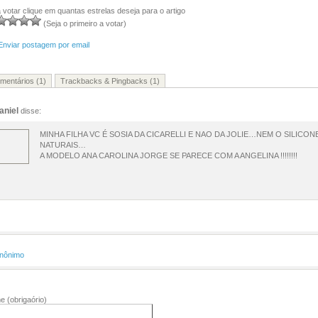
 votar clique em quantas estrelas deseja para o artigo
(Seja o primeiro a votar)
Enviar postagem por email
mentários (1)
Trackbacks & Pingbacks (1)
aniel
disse:
MINHA FILHA VC É SOSIA DA CICARELLI E NAO DA JOLIE…NEM O SILICO
NATURAIS…
A MODELO ANA CAROLINA JORGE SE PARECE COM A ANGELINA !!!!!!!!
nônimo
me
(obrigaório)