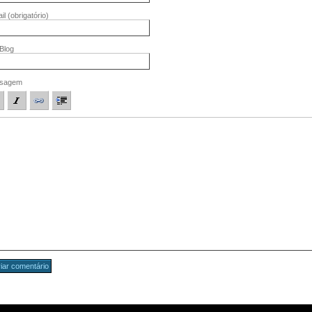
il
(obrigatório)
/Blog
sagem