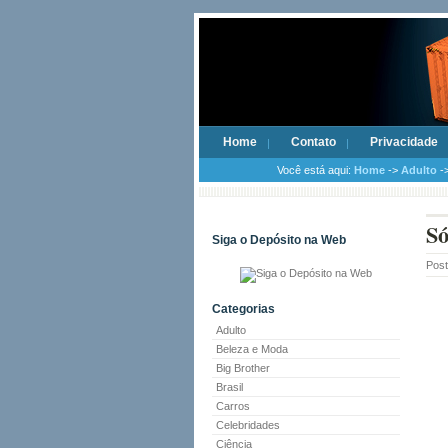
Home
Contato
Privacidade
Você está aqui:
Home
->
Adulto
->
Só
Siga o Depósito na Web
Pos
Categorias
Adulto
Beleza e Moda
Big Brother
Brasil
Carros
Celebridades
Ciência