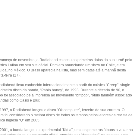
começo de novembro, o Radiohead colocou as primeiras datas da sua turnê pela
rica Latina em seu site oficial. Primiero anunciando um show no Chile, e em
uida, no México. O Brasil aparecia na lista, mas sem datas até a manhã desta
ta-feira (27).
adiohead ficou conhecido internacionalmente a partir da música “Creep”, single
primeiro disco da banda, “Pablo honey”, de 1993. Durante a década de 90, o
po foi associado pela imprensa ao movimento “britpop”, rótulo também associado
andas como Oasis e Blur.
1997, o Radiohead lançou o disco “Ok computer”, terceiro de sua carreira. O
m foi considerado o melhor disco de todos os tempos pelos leitores da revista de
ica inglesa “Q” em 2005.
2001, a banda lançou o experimental “Kid a”, um dos primeiros álbuns a vazar na