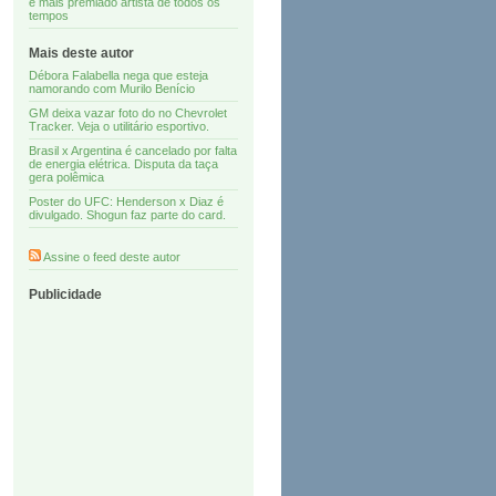
e mais premiado artista de todos os
tempos
Mais deste autor
Débora Falabella nega que esteja
namorando com Murilo Benício
GM deixa vazar foto do no Chevrolet
Tracker. Veja o utilitário esportivo.
Brasil x Argentina é cancelado por falta
de energia elétrica. Disputa da taça
gera polêmica
Poster do UFC: Henderson x Diaz é
divulgado. Shogun faz parte do card.
Assine o feed deste autor
Publicidade