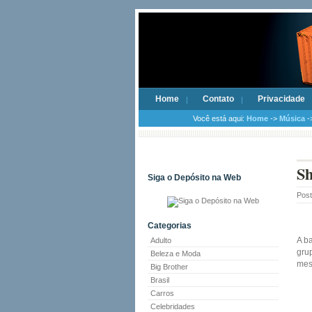
Home
Contato
Privacidade
Você está aqui:
Home
->
Música
-
Sh
Siga o Depósito na Web
Pos
Categorias
A b
Adulto
gru
Beleza e Moda
mes
Big Brother
Brasil
Carros
Celebridades