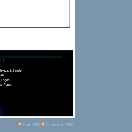
ll
 Beleza & Saúde
ials
e Logos
s Planet
Posts (RSS)
Comentários (RSS)