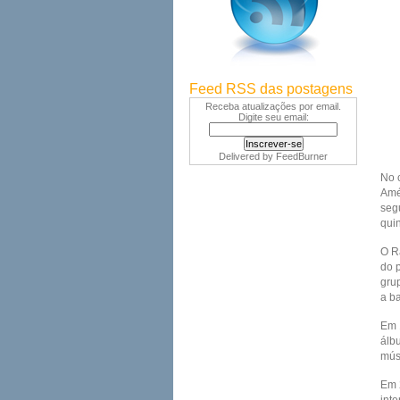
Feed RSS das postagens
Receba atualizações por email.
Digite seu email:
Delivered by
FeedBurner
No 
Amé
seg
quin
O R
do 
gru
a b
Em 
álbu
mús
Em 