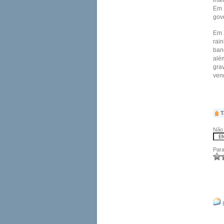
inte
Em 2
gov
Em 2
rai
ban
alé
gra
vend
T
Não 
Para