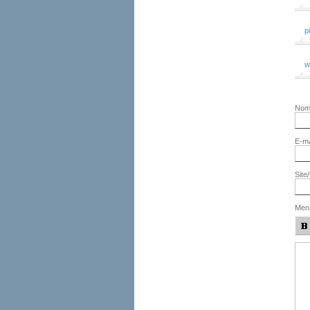
p
w
No
E-ma
Site
Men