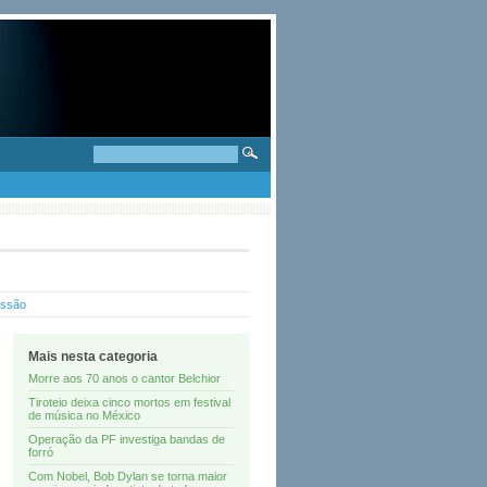
essão
Mais nesta categoria
Morre aos 70 anos o cantor Belchior
Tiroteio deixa cinco mortos em festival
de música no México
Operação da PF investiga bandas de
forró
Com Nobel, Bob Dylan se torna maior