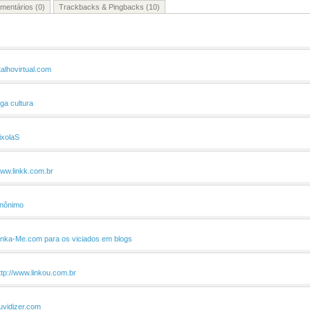
mentários (0)
Trackbacks & Pingbacks (10)
talhovirtual.com
iga cultura
ixolaS
ww.linkk.com.br
nônimo
inka-Me.com para os viciados em blogs
ttp://www.linkou.com.br
uvidizer.com