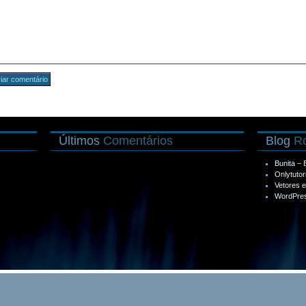
Últimos
Comentários
Blog
Ro
Bunita –
Onlytutor
Vetores 
WordPres