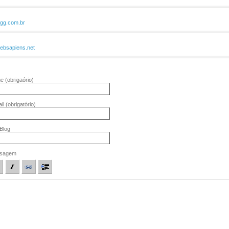
igg.com.br
ebsapiens.net
me
(obrigaório)
il
(obrigatório)
/Blog
sagem