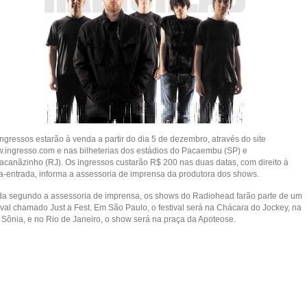
ngressos estarão à venda a partir do dia 5 de dezembro, através do site
.ingresso.com e nas bilheterias dos estádios do Pacaembu (SP) e
acanãzinho (RJ). Os ingressos custarão R$ 200 nas duas datas, com direito à
a-entrada, informa a assessoria de imprensa da produtora dos shows.
da segundo a assessoria de imprensa, os shows do Radiohead farão parte de um
ival chamado Just a Fest. Em São Paulo, o festival será na Chácara do Jockey, na
a Sônia, e no Rio de Janeiro, o show será na praça da Apoteose.