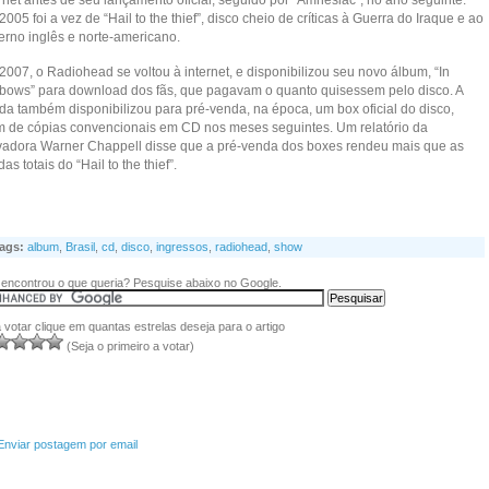
rnet antes de seu lançamento oficial, seguido por “Amnesiac”, no ano seguinte.
005 foi a vez de “Hail to the thief”, disco cheio de críticas à Guerra do Iraque e ao
erno inglês e norte-americano.
007, o Radiohead se voltou à internet, e disponibilizou seu novo álbum, “In
nbows” para download dos fãs, que pagavam o quanto quisessem pelo disco. A
da também disponibilizou para pré-venda, na época, um box oficial do disco,
m de cópias convencionais em CD nos meses seguintes. Um relatório da
vadora Warner Chappell disse que a pré-venda dos boxes rendeu mais que as
as totais do “Hail to the thief”.
ags:
album
,
Brasil
,
cd
,
disco
,
ingressos
,
radiohead
,
show
encontrou o que queria? Pesquise abaixo no Google.
 votar clique em quantas estrelas deseja para o artigo
(Seja o primeiro a votar)
Enviar postagem por email