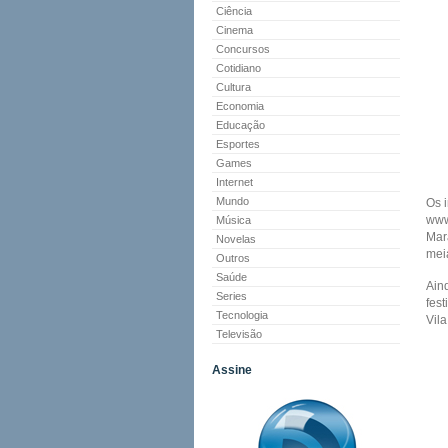
Ciência
Cinema
Concursos
Cotidiano
Cultura
Economia
Educação
Esportes
Games
Internet
Mundo
Os i
www
Música
Mar
Novelas
mei
Outros
Saúde
Ain
Series
fest
Tecnologia
Vil
Televisão
Assine