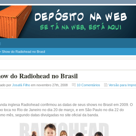
> Show do Radiohead no Brasil
ow do Radiohead no Brasil
tado por
Josafá Filho
em novembro 27th, 2008
10 Comentários
Versão para Impr
anda inglesa Radiohead confirmou as datas de seus shows no Brasil em 2009. O
po toca no Rio de Janeiro no dia 20 de março, e em São Paulo no dia 22 do
mo mês, segundo datas divulgadas no site oficial da banda.