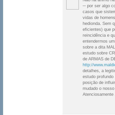
─ por ser algo c
casos que siste
vidas de homens,
hedionda. Sem qu
eficientes) que
reincidência e 
entendermos um 
sobre a dita M
estudo sobre C
de ARMAS de D
http://www.mald
detalhes, a leg
estudo profundo 
posição de influi
mudado o nosso 
Atenciosament