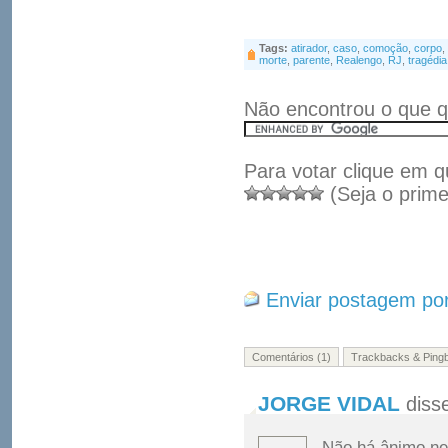
Tags:
atirador
,
caso
,
comoção
,
corpo
,
morte
,
parente
,
Realengo
,
RJ
,
tragédia
Não encontrou o que q
Para votar clique em q
(Seja o prime
Enviar postagem por
Comentários (1)
Trackbacks & Pingb
JORGE VIDAL
diss
Não há ânimo ne