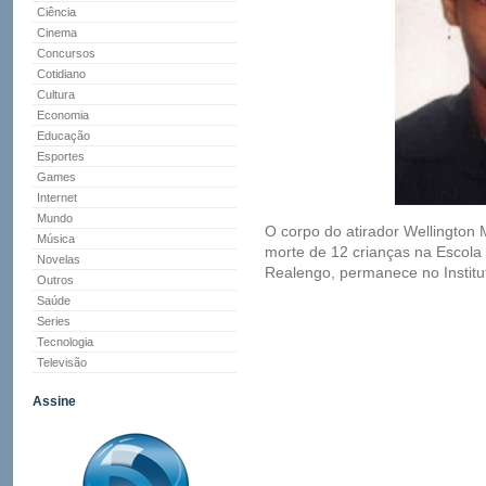
Ciência
Cinema
Concursos
Cotidiano
Cultura
Economia
Educação
Esportes
Games
Internet
Mundo
O corpo do atirador Wellington 
Música
morte de 12 crianças na Escola 
Novelas
Realengo, permanece no Institu
Outros
Saúde
Series
Tecnologia
Televisão
Assine