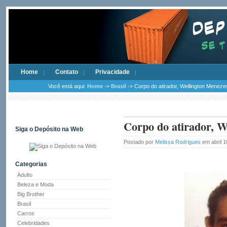
Home
Contato
Privacidade
Você está aqui:
Home
->
Brasil
-> Corpo do atirador, Wellington Meneze
Corpo do atirador, W
Siga o Depósito na Web
Postado por
Melissa Rodrigues
em abril 1
Categorias
Adulto
Beleza e Moda
Big Brother
Brasil
Carros
Celebridades