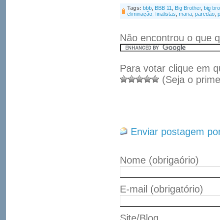
Tags:
bbb
,
BBB 11
,
Big Brother
,
big bro
eliminação
,
finalistas
,
maria
,
paredão
,
p
Não encontrou o que q
Para votar clique em q
(Seja o prime
Enviar postagem por
Nome
(obrigaório)
E-mail
(obrigatório)
Site/Blog