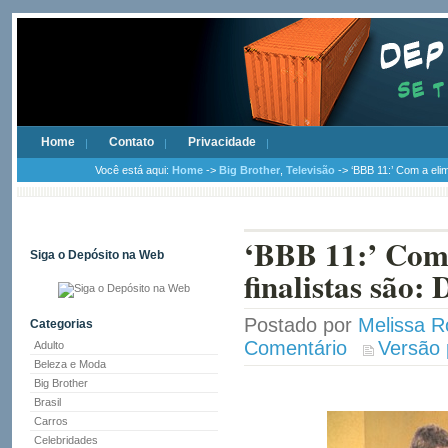
Home
Contato
Privacidade
Você está aqui:
Home
->
Big Brother
,
Televisão
-> ‘BBB 11:’ Com a elim
‘BBB 11:’ Com 
Siga o Depósito na Web
finalistas são:
Postado por
Melissa R
Categorias
Comentário
Versão 
Adulto
Beleza e Moda
Big Brother
Brasil
Carros
Celebridades