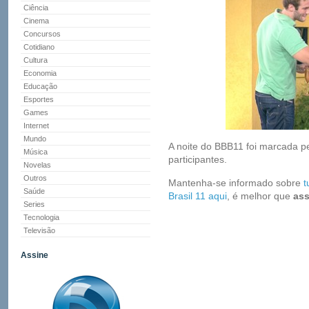
Ciência
Cinema
Concursos
Cotidiano
Cultura
Economia
Educação
Esportes
Games
Internet
Mundo
A noite do BBB11 foi marcada p
Música
participantes.
Novelas
Outros
Mantenha-se informado sobre
t
Saúde
Brasil 11 aqui
, é melhor que
ass
Series
Tecnologia
Televisão
Assine