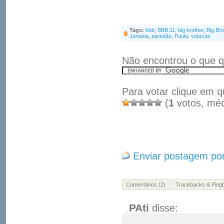
Tags:
bbb
,
BBB 11
,
big brother
,
Big Bro
Janaina
,
paredão
,
Paula
,
votacao
Não encontrou o que q
Para votar clique em q
(
1
votos, mé
Enviar postagem por
Comentários (2)
Trackbacks & Pingb
PAti
disse: