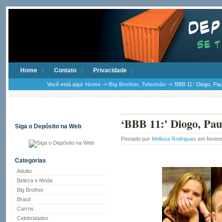
Home
Contato
Privacidade
Você está aqui:
Home
->
Big Brother
,
Televisão
-> ‘BBB 11:’ Diogo, Pa
‘BBB 11:’ Diogo, Pau
Siga o Depósito na Web
Postado por
Melissa Rodrigues
em fevere
Categorias
Adulto
Beleza e Moda
Big Brother
Brasil
Carros
Celebridades