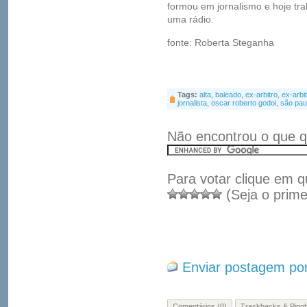
formou em jornalismo e hoje tr
uma rádio.
fonte: Roberta Steganha
Tags:
alta
,
baleado
,
ex-arbitro
,
ex-arbit
jornalista
,
oscar roberto godoi
,
são pau
Não encontrou o que q
Para votar clique em q
(Seja o prime
Enviar postagem por
Comentários (0)
Trackbacks & Pingb