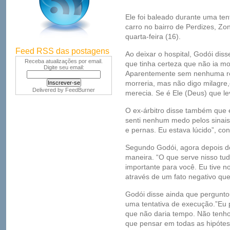
Ele foi baleado durante uma ten
carro no bairro de Perdizes, Zo
quarta-feira (16).
Feed RSS das postagens
Ao deixar o hospital, Godói dis
Receba atualizações por email.
que tinha certeza que não ia mo
Digite seu email:
Aparentemente sem nenhuma res
morreria, mas não digo milagre,
Delivered by
FeedBurner
merecia. Se é Ele (Deus) que lev
O ex-árbitro disse também qu
senti nenhum medo pelos sinais 
e pernas. Eu estava lúcido”, con
Segundo Godói, agora depois do
maneira. “O que serve nisso tud
importante para você. Eu tive n
através de um fato negativo qu
Godói disse ainda que perguntou
uma tentativa de execução.”Eu 
que não daria tempo. Não tenho
que pensar em todas as hipótese