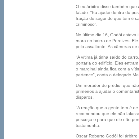
O ex-árbitro disse também que a
falado. “Eu ajudei dentro do po
fração de segundo que tem é c
criminoso”.
No último dia 16, Godói estava
mora no bairro de Perdizes. Ele
pelo assaltante. As câmeras de
“A vítima já tinha saído do car
portaria do edifício. Eles entra
o marginal ainda fica com a vít
pertence”, conta o delegado Mar
Um morador do prédio, que não q
primeiros a ajudar o comentaris
disparos.
“A reação que a gente tem é de
recomendou que ele não falasse
pescoço e para que ele não per
testemunha.
Oscar Roberto Godói foi árbitro