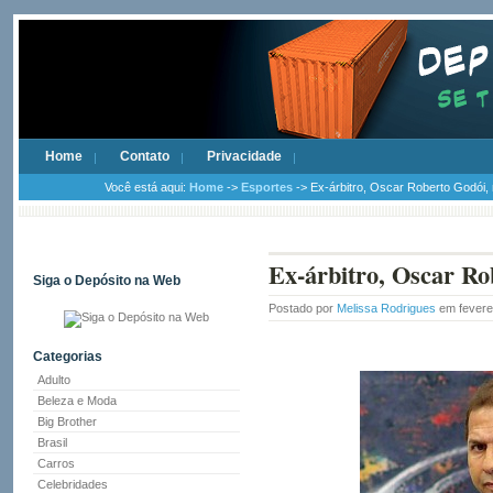
Home
Contato
Privacidade
Você está aqui:
Home
->
Esportes
-> Ex-árbitro, Oscar Roberto Godói, 
Ex-árbitro, Oscar Rob
Siga o Depósito na Web
Postado por
Melissa Rodrigues
em fevere
Categorias
Adulto
Beleza e Moda
Big Brother
Brasil
Carros
Celebridades