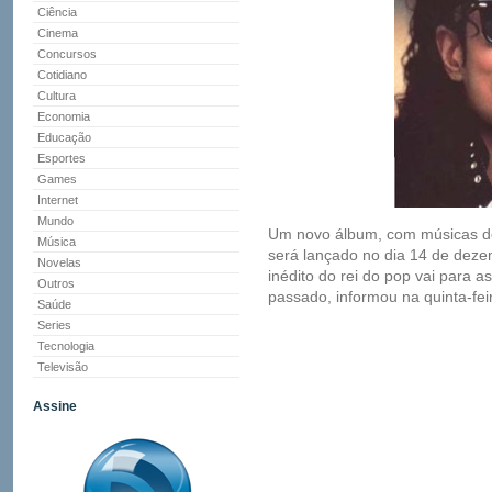
Ciência
Cinema
Concursos
Cotidiano
Cultura
Economia
Educação
Esportes
Games
Internet
Mundo
Um novo álbum, com músicas de
Música
será lançado no dia 14 de deze
Novelas
inédito do rei do pop vai para a
Outros
passado, informou na quinta-fe
Saúde
Series
Tecnologia
Televisão
Assine