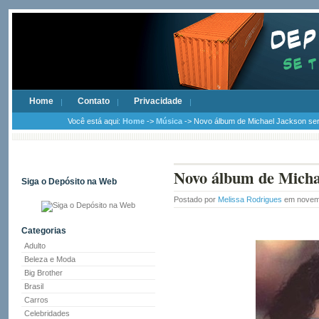
Home
Contato
Privacidade
Você está aqui:
Home
->
Música
-> Novo álbum de Michael Jackson se
Novo álbum de Micha
Siga o Depósito na Web
Postado por
Melissa Rodrigues
em novemb
Categorias
Adulto
Beleza e Moda
Big Brother
Brasil
Carros
Celebridades