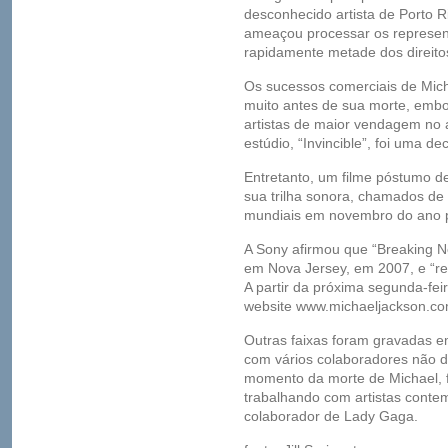
desconhecido artista de Porto R
ameaçou processar os represen
rapidamente metade dos direitos
Os sucessos comerciais de Mic
muito antes de sua morte, emb
artistas de maior vendagem no 
estúdio, “Invincible”, foi uma d
Entretanto, um filme póstumo 
sua trilha sonora, chamados de “
mundiais em novembro do ano 
A Sony afirmou que “Breaking 
em Nova Jersey, em 2007, e “re
A partir da próxima segunda-fei
website www.michaeljackson.co
Outras faixas foram gravadas e
com vários colaboradores não d
momento da morte de Michael, f
trabalhando com artistas cont
colaborador de Lady Gaga.