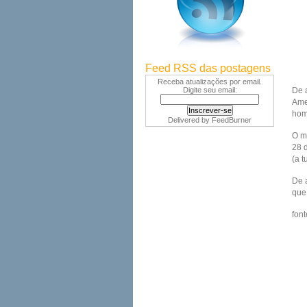
Feed RSS das postagens
Receba atualizações por email.
Digite seu email:
De 
Ame
hom
Delivered by
FeedBurner
O m
28 
(a t
De a
que 
font