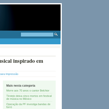
usical inspirado em
para Impressão
Mais nesta categoria
Morre aos 70 anos o cantor Belchior
Tiroteio deixa cinco mortos em festival
de música no México
Operação da PF investiga bandas de
forró