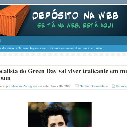
 Vocalista do Green Day vai viver traficante em musical inspirado em álbum
calista do Green Day vai viver traficante em m
lbum
tado por
Melissa Rodrigues
em setembro 27th, 2010
Nenhum Comentário
Versão 