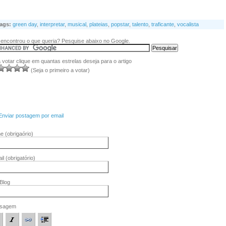
ags:
green day
,
interpretar
,
musical
,
plateias
,
popstar
,
talento
,
traficante
,
vocalista
encontrou o que queria? Pesquise abaixo no Google.
 votar clique em quantas estrelas deseja para o artigo
(Seja o primeiro a votar)
Enviar postagem por email
me
(obrigaório)
il
(obrigatório)
/Blog
sagem