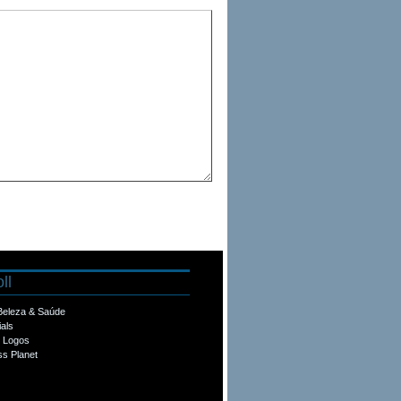
ll
 Beleza & Saúde
ials
e Logos
s Planet