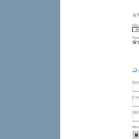
T
Não 
Para
No
E-ma
Site
Men