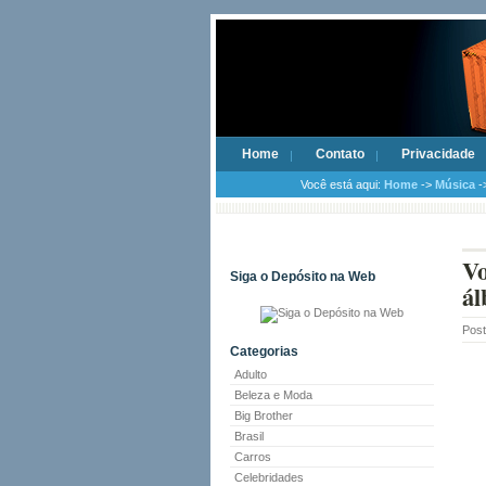
Home
Contato
Privacidade
Você está aqui:
Home
->
Música
->
Vo
Siga o Depósito na Web
á
Pos
Categorias
Adulto
Beleza e Moda
Big Brother
Brasil
Carros
Celebridades