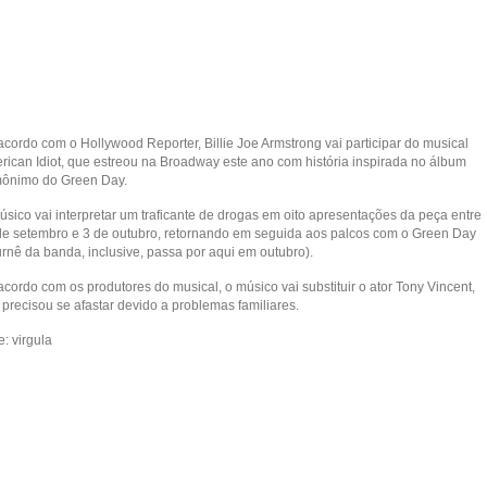
acordo com o Hollywood Reporter, Billie Joe Armstrong vai participar do musical
rican Idiot, que estreou na Broadway este ano com história inspirada no álbum
ônimo do Green Day.
úsico vai interpretar um traficante de drogas em oito apresentações da peça entre
de setembro e 3 de outubro, retornando em seguida aos palcos com o Green Day
urnê da banda, inclusive, passa por aqui em outubro).
cordo com os produtores do musical, o músico vai substituir o ator Tony Vincent,
precisou se afastar devido a problemas familiares.
e: virgula