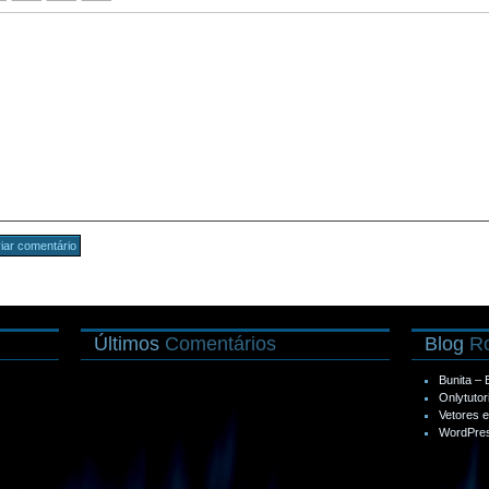
Últimos
Comentários
Blog
Ro
Bunita –
Onlytutor
Vetores 
WordPres