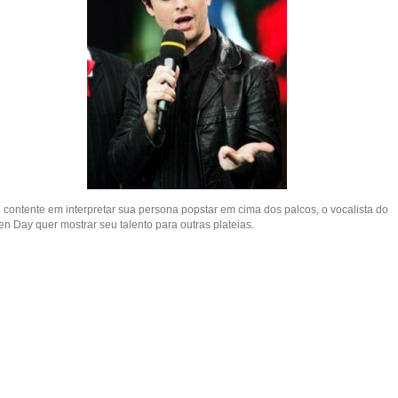
 contente em interpretar sua persona popstar em cima dos palcos, o vocalista do
n Day quer mostrar seu talento para outras plateias.