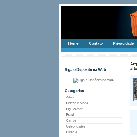
Home
Contato
Privacidade
Arq
alt
Siga o Depósito na Web
Categorias
Adulto
Beleza e Moda
Big Brother
Brasil
Carros
Celebridades
Ciência