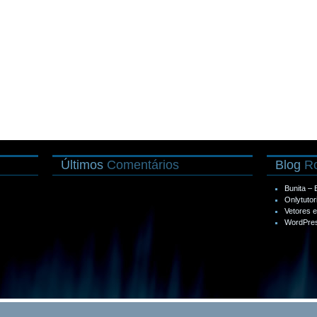
Últimos
Comentários
Blog
Ro
Bunita –
Onlytutor
Vetores 
WordPres