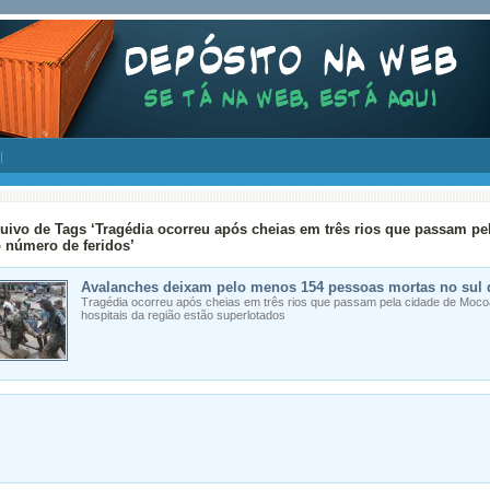
uivo de Tags ‘Tragédia ocorreu após cheias em três rios que passam pe
o número de feridos’
Avalanches deixam pelo menos 154 pessoas mortas no sul
Tragédia ocorreu após cheias em três rios que passam pela cidade de Mocoa
hospitais da região estão superlotados