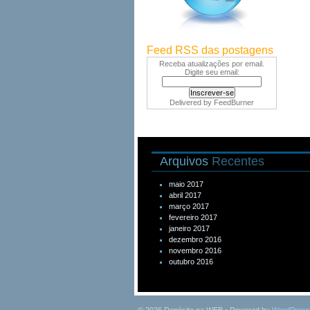
Feed RSS das postagens
Receba atualizações por email.
Digite seu email:
Delivered by
FeedBurner
Arquivos
Recentes
maio 2017
abril 2017
março 2017
fevereiro 2017
janeiro 2017
dezembro 2016
novembro 2016
outubro 2016