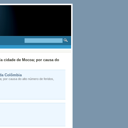
la cidade de Mocoa; por causa do
 da Colômbia
; por causa do alto número de feridos,