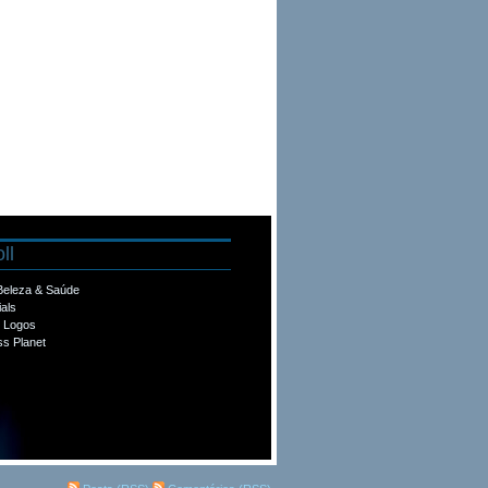
ll
 Beleza & Saúde
ials
e Logos
s Planet