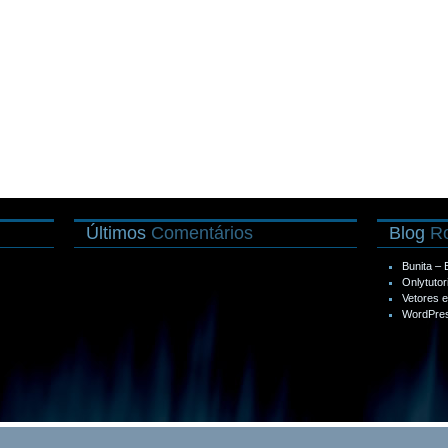
Últimos
Comentários
Blog
Ro
Bunita –
Onlytutor
Vetores 
WordPres