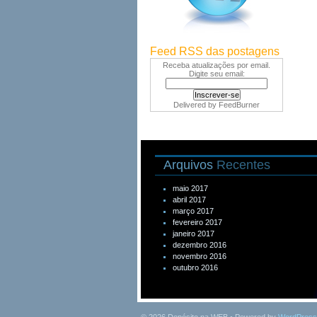
Feed RSS das postagens
Receba atualizações por email.
Digite seu email:
Delivered by
FeedBurner
Arquivos
Recentes
maio 2017
abril 2017
março 2017
fevereiro 2017
janeiro 2017
dezembro 2016
novembro 2016
outubro 2016