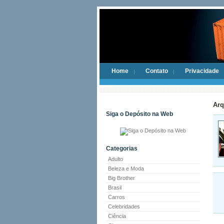
Home
Contato
Privacidade
Arq
Siga o Depósito na Web
Categorias
Adulto
Beleza e Moda
Big Brother
Brasil
Carros
Celebridades
Ciência