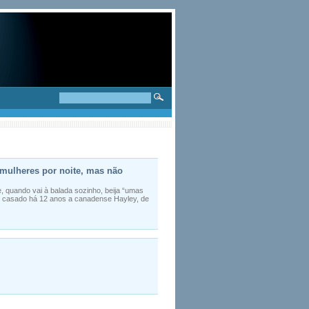
z mulheres por noite, mas não
e, quando vai à balada sozinho, beija “umas
é casado há 12 anos a canadense Hayley, de