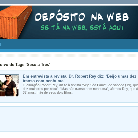
uivo de Tags ‘Sexo a Tres’
Em entrevista a revista, Dr. Robert Rey diz: ‘Beijo umas de
transo com nenhuma’
O cirurgião Robert Rey, disse à revista “Veja São Paulo”, de sábado (19), qu
dez mulheres por noite”. “Mas não transo com nenhuma”, afirmou Rey, que 
37 anos, mãe de seus dois filhos.