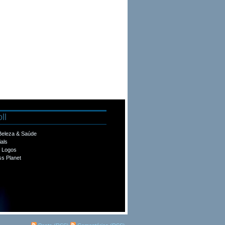
ll
 Beleza & Saúde
ials
e Logos
s Planet