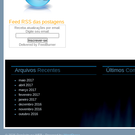
Feed RSS das postagens
Receba atualizações por email.
Digite seu email:
Delivered by
FeedBurner
Arquivos
Recentes
Últimos
Com
maio 2017
abril 2017
março 2017
fevereiro 2017
janeiro 2017
dezembro 2016
novembro 2016
outubro 2016