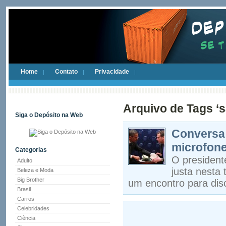
Home
Contato
Privacidade
Arquivo de Tags ‘s
Siga o Depósito na Web
Conversa
microfone
Categorias
O presiden
Adulto
justa nesta 
Beleza e Moda
Big Brother
um encontro para discu
Brasil
Carros
Celebridades
Ciência