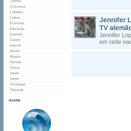
Cinema
Concursos
Cotidiano
Cultura
Jennifer 
Economia
TV alemã
Educação
Jennifer Lop
Esportes
Games
em rede nac
Internet
Mundo
Música
Novelas
Outros
Saúde
Series
Tecnologia
Televisão
Assine