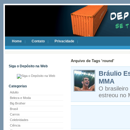
Home
Contato
Privacidade
Arquivo de Tags ‘round’
Siga o Depósito na Web
Bráulio E
MMA
Categorias
O brasileiro
Adulto
estreou no 
Beleza e Moda
Big Brother
Brasil
Carros
Celebridades
Ciência