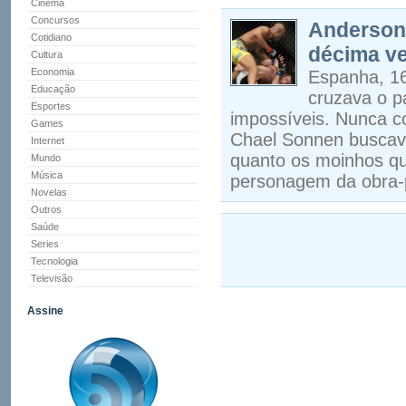
Cinema
Concursos
Anderson 
Cotidiano
décima ve
Cultura
Economia
Espanha, 16
Educação
cruzava o p
Esportes
impossíveis. Nunca c
Games
Chael Sonnen buscava
Internet
quanto os moinhos qu
Mundo
Música
personagem da obra-
Novelas
Outros
Saúde
Series
Tecnologia
Televisão
Assine