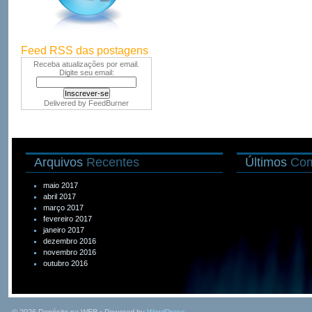
Feed RSS das postagens
Receba atualizações por email.
Digite seu email:
Delivered by
FeedBurner
Arquivos
Recentes
Últimos
Com
maio 2017
abril 2017
março 2017
fevereiro 2017
janeiro 2017
dezembro 2016
novembro 2016
outubro 2016